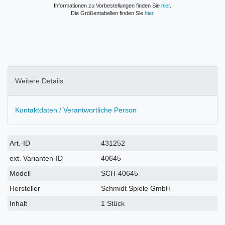
Informationen zu Vorbestellungen finden Sie
hier
.
Die Größentabellen finden Sie
hier
.
Weitere Details
Kontaktdaten / Verantwortliche Person
Technisches
Wert
Art.-ID
431252
Merkmal
ext. Varianten-ID
40645
Modell
SCH-40645
Hersteller
Schmidt Spiele GmbH
Inhalt
1 Stück