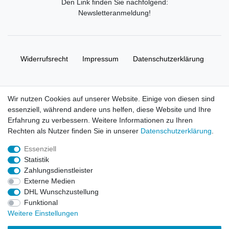
Den Link finden Sie nachfolgend:
Newsletteranmeldung
!
Widerrufs­recht
Impressum
Daten­schutz­erklärung
AGB
Kontakt
Wir nutzen Cookies auf unserer Website. Einige von diesen sind
essenziell, während andere uns helfen, diese Website und Ihre
© Copyright 2026 | Alle Rechte vorbehalten. HL-
Erfahrung zu verbessern. Weitere Informationen zu Ihren
Handelsgesellschaft mbH.
Rechten als Nutzer finden Sie in unserer
Daten­schutz­erklärung
.
Essenziell
Alle Markennamen, Warenzeichen sowie sämtliche Produktbilder
Statistik
und Beschreibungen sind Eigentum Ihrer rechtmäßigen
Zahlungsdienstleister
Eigentümer und dienen hier nur der Beschreibung.
Externe Medien
DHL Wunschzustellung
Preise nur für registrierte Händler, ansonsten zeigt der Shop 0,00
Funktional
€
Weitere Einstellungen
LEGO, das LEGO Logo, die Minifigur, DUPLO, LEGENDS OF