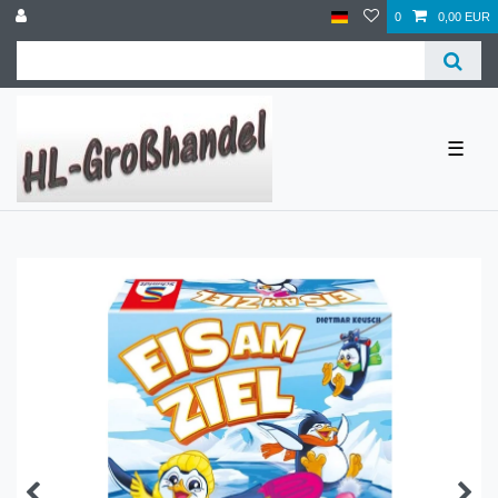
0
0,00 EUR
☰