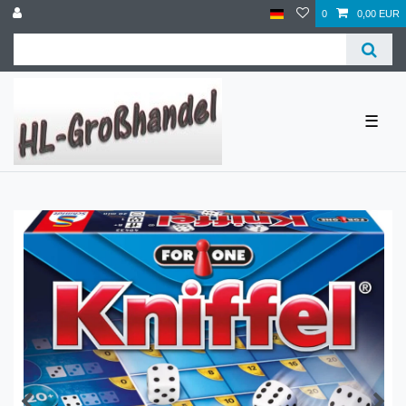
0
0,00 EUR
☰