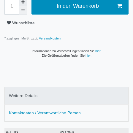
In den Warenkorb
Wunschliste
* zzgl. ges. MwSt. zzgl.
Versandkosten
Informationen zu Vorbestellungen finden Sie
hier
.
Die Größentabellen finden Sie
hier
.
Weitere Details
Kontaktdaten / Verantwortliche Person
Technisches
Wert
Art.-ID
431256