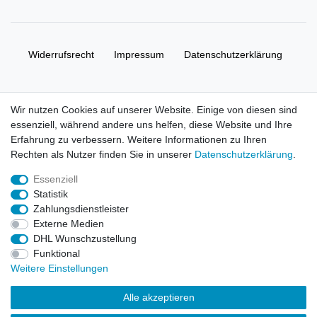
Widerrufs­recht
Impressum
Daten­schutz­erklärung
AGB
Kontakt
Wir nutzen Cookies auf unserer Website. Einige von diesen sind
essenziell, während andere uns helfen, diese Website und Ihre
© Copyright 2026 | Alle Rechte vorbehalten. HL-
Erfahrung zu verbessern. Weitere Informationen zu Ihren
Handelsgesellschaft mbH.
Rechten als Nutzer finden Sie in unserer
Daten­schutz­erklärung
.
Essenziell
Alle Markennamen, Warenzeichen sowie sämtliche Produktbilder
Statistik
und Beschreibungen sind Eigentum Ihrer rechtmäßigen
Zahlungsdienstleister
Eigentümer und dienen hier nur der Beschreibung.
Externe Medien
DHL Wunschzustellung
Preise nur für registrierte Händler, ansonsten zeigt der Shop 0,00
Funktional
€
Weitere Einstellungen
LEGO, das LEGO Logo, die Minifigur, DUPLO, LEGENDS OF
Alle akzeptieren
CHIMA, NINJAGO, BIONICLE, MINDSTORMS und MIXELS sind
urheberrechtlich geschützte Markenzeichen der LEGO Gruppe.