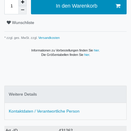
In den Warenkorb
Wunschliste
* zzgl. ges. MwSt. zzgl.
Versandkosten
Informationen zu Vorbestellungen finden Sie
hier
.
Die Größentabellen finden Sie
hier
.
Weitere Details
Kontaktdaten / Verantwortliche Person
Technisches
Wert
Art.-ID
431262