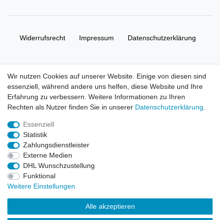
Widerrufs­recht
Impressum
Daten­schutz­erklärung
AGB
Kontakt
Wir nutzen Cookies auf unserer Website. Einige von diesen sind
essenziell, während andere uns helfen, diese Website und Ihre
© Copyright 2026 | Alle Rechte vorbehalten. HL-
Erfahrung zu verbessern. Weitere Informationen zu Ihren
Handelsgesellschaft mbH.
Rechten als Nutzer finden Sie in unserer
Daten­schutz­erklärung
.
Essenziell
Alle Markennamen, Warenzeichen sowie sämtliche Produktbilder
Statistik
und Beschreibungen sind Eigentum Ihrer rechtmäßigen
Zahlungsdienstleister
Eigentümer und dienen hier nur der Beschreibung.
Externe Medien
DHL Wunschzustellung
Preise nur für registrierte Händler, ansonsten zeigt der Shop 0,00
Funktional
€
Weitere Einstellungen
LEGO, das LEGO Logo, die Minifigur, DUPLO, LEGENDS OF
Alle akzeptieren
CHIMA, NINJAGO, BIONICLE, MINDSTORMS und MIXELS sind
urheberrechtlich geschützte Markenzeichen der LEGO Gruppe.