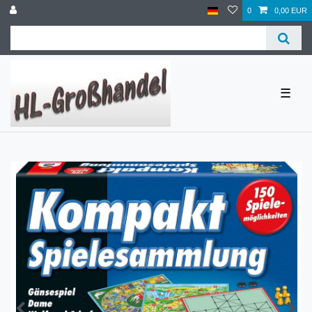
0
0,00 EUR
☰