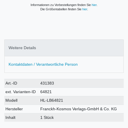
Informationen zu Vorbestellungen finden Sie
hier
.
Die Größentabellen finden Sie
hier
.
Weitere Details
Kontaktdaten / Verantwortliche Person
Technisches
Wert
Art.-ID
431383
Merkmal
ext. Varianten-ID
64821
Modell
HL-LB64821
Hersteller
Franckh-Kosmos Verlags-GmbH & Co. KG
Inhalt
1 Stück