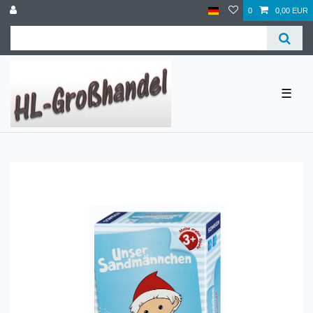
0
0,00 EUR
☰