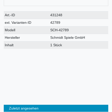
Technisches
Wert
Art.-ID
431248
Merkmal
ext. Varianten-ID
42789
Modell
SCH-42789
Hersteller
Schmidt Spiele GmbH
Inhalt
1 Stück
Zuletzt angesehen