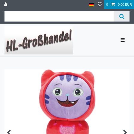
0
0,00 EUR
☰