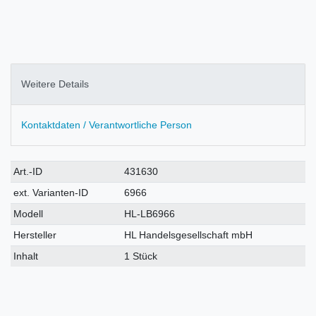
Weitere Details
Kontaktdaten / Verantwortliche Person
Technisches
Wert
Art.-ID
431630
Merkmal
ext. Varianten-ID
6966
Modell
HL-LB6966
Hersteller
HL Handelsgesellschaft mbH
Inhalt
1 Stück