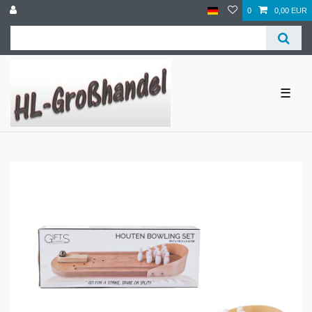
0
0,00 EUR
☰