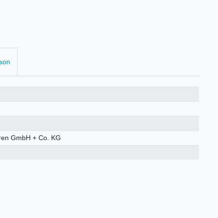
rson
ren GmbH + Co. KG