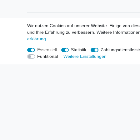
Informationen
Informa
Wir nutzen Cookies auf unserer Website. Einige von dies
Neukunden / New Accounts
Händl
und Ihre Erfahrung zu verbessern. Weitere Informationen
Zahlung
Produ
erklärung
.
Versandkosten
Mess
Entsorgungs- & Umweltbestimmungen
Über 
Essenziell
Statistik
Zahlungsdienstleist
Größentabellen
Hande
Funktional
Weitere Einstellungen
Kauf mit Rückgaberecht
Liefer
Unser Dropshipping Angebot
Gewer
Vorbestellungen Erklärung
Wide