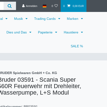
Anmelden
0
0
0,00 EUR
val
Musik
Trading Cards
Marken
Dies und Das
Papeterie
Haustiere
SALE %
RUDER Spielwaren GmbH + Co. KG
Bruder 03591 - Scania Super
560R Feuerwehr mit Drehleiter,
Wasserpumpe, L+S Modul
rtikelnummer:
BR03591