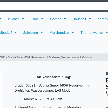
Bücher
Filme
Games
Haushalt
Karne
ulbedarf
Spielzeug
Merchandise
Themenwelten
3591 - Scania Super 560R Feuerwehr mit Drehleiter, Wasserpumpe, L+S Modul
B
Artikelbeschreibung:
Bruder 03591 - Scania Super 560R Feuerwehr mit
Drehleiter, Wasserpumpe, L+S Modul
Maße: 61 x 22 x 30,5 cm
Achtung! Nicht für Kinder unter 36 Monaten
A