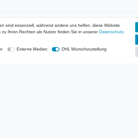
tionen
Wir versenden mit
en sind essenziell, während andere uns helfen, diese Website
erbund - rechtssicher verkaufen
 zu Ihren Rechten als Nutzer finden Sie in unserer
Daten­schutz­
kt-Kataloge
en
uns
er
Externe Medien
DHL Wunschzustellung
lsvertreter
anten
blicher Ankauf
rrufs­recht
Impressum
Daten­schutz­erklärung
AGB
Kont