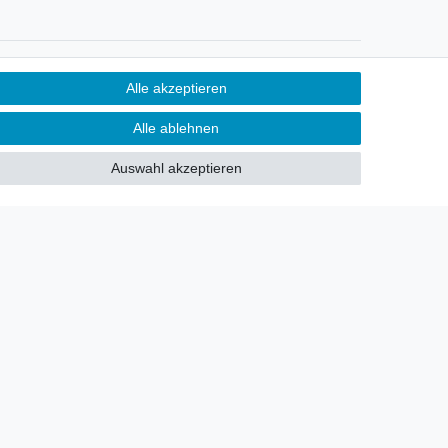
Newsletter
Alle akzeptieren
Sie möchten über neu eingetroffene
Alle ablehnen
Lagerware oder Neuheiten
allgemein informiert werden?
Auswahl akzeptieren
Dann melden Sie sich doch für
unseren Newsletter an.
Den Link finden Sie nachfolgend:
Newsletteranmeldung
!
akt