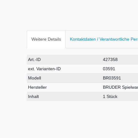
Weitere Details
Kontaktdaten / Verantwortliche Pe
Technisches
Wert
Art.-ID
427358
Merkmal
ext. Varianten-ID
03591
Modell
BR03591
Hersteller
BRUDER Spielwa
Inhalt
1 Stück