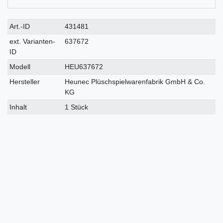
Technisches
Wert
Art.-ID
431481
Merkmal
ext. Varianten-
637672
ID
Modell
HEU637672
Hersteller
Heunec Plüschspielwarenfabrik GmbH & Co.
KG
Inhalt
1 Stück