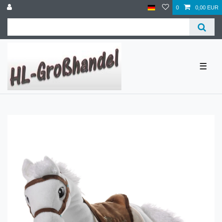
0
0,00 EUR
☰