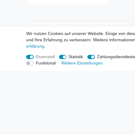
Informationen
Informa
Wir nutzen Cookies auf unserer Website. Einige von dies
Neukunden / New Accounts
Händl
und Ihre Erfahrung zu verbessern. Weitere Informationen
Zahlung
Produ
erklärung
.
Versandkosten
Mess
Entsorgungs- & Umweltbestimmungen
Über 
Essenziell
Statistik
Zahlungsdienstleist
Größentabellen
Hande
Funktional
Weitere Einstellungen
Kauf mit Rückgaberecht
Liefer
Unser Dropshipping Angebot
Gewer
Vorbestellungen Erklärung
Wide