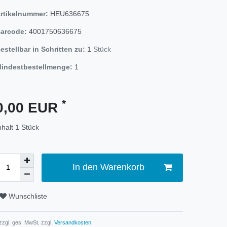
rtikelnummer:
HEU636675
arcode:
4001750636675
estellbar in Schritten zu:
1
Stück
indestbestellmenge:
1
*
0,00 EUR
nhalt
1
Stück
In den Warenkorb
Wunschliste
 zzgl. ges. MwSt. zzgl.
Versandkosten