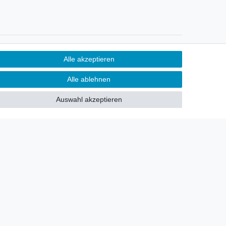
Newsletter
Alle akzeptieren
Sie möchten über neu eingetroffene
Alle ablehnen
Lagerware oder Neuheiten
allgemein informiert werden?
Auswahl akzeptieren
Dann melden Sie sich doch für
unseren Newsletter an.
Den Link finden Sie nachfolgend:
Newsletteranmeldung
!
akt