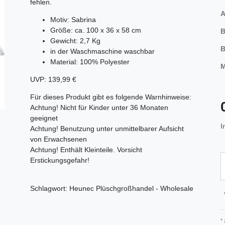
fehlen.
A
Motiv: Sabrina
Größe: ca. 100 x 36 x 58 cm
B
Gewicht: 2,7 Kg
B
in der Waschmaschine waschbar
Material: 100% Polyester
M
UVP: 139,99 €
Für dieses Produkt gibt es folgende Warnhinweise:
Achtung! Nicht für Kinder unter 36 Monaten
geeignet
I
Achtung! Benutzung unter unmittelbarer Aufsicht
von Erwachsenen
Achtung! Enthält Kleinteile. Vorsicht
Erstickungsgefahr!
Schlagwort: Heunec Plüschgroßhandel - Wholesale
*