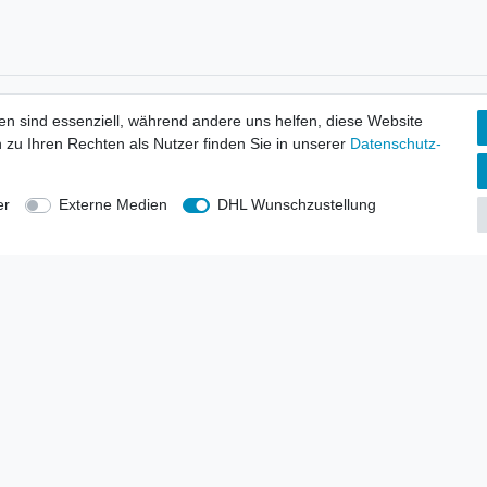
tionen
Wir versenden mit
en sind essenziell, während andere uns helfen, diese Website
erbund - rechtssicher verkaufen
 zu Ihren Rechten als Nutzer finden Sie in unserer
Daten­schutz­
kt-Kataloge
en
uns
er
Externe Medien
DHL Wunschzustellung
lsvertreter
anten
blicher Ankauf
rrufs­recht
Impressum
Daten­schutz­erklärung
AGB
Kont