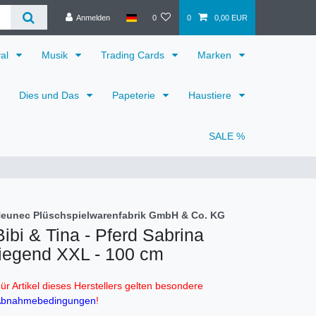
Anmelden
0
0
0,00 EUR
val
Musik
Trading Cards
Marken
Dies und Das
Papeterie
Haustiere
SALE %
eunec Plüschspielwarenfabrik GmbH & Co. KG
Bibi & Tina - Pferd Sabrina
liegend XXL - 100 cm
ür Artikel dieses Herstellers gelten besondere
bnahmebedingungen
!