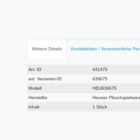
Weitere Details
Kontaktdaten / Verantwortliche Pe
Technisches
Wert
Art.-ID
431475
Merkmal
ext. Varianten-ID
636675
Modell
HEU636675
Hersteller
Heunec Plüschspielwar
Inhalt
1 Stück