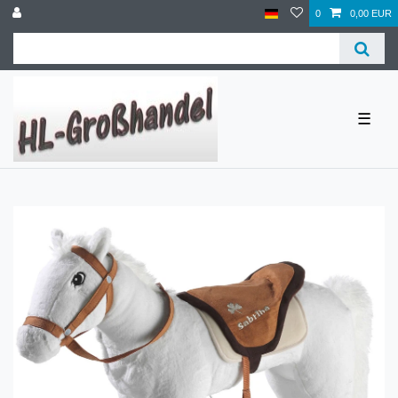
0
0,00 EUR
☰