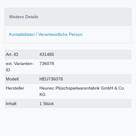
Weitere Details
Kontaktdaten / Verantwortliche Person
Technisches
Wert
Art.-ID
431485
Merkmal
ext. Varianten-
736078
ID
Modell
HEU736078
Hersteller
Heunec Plüschspielwarenfabrik GmbH & Co.
KG
Inhalt
1 Stück