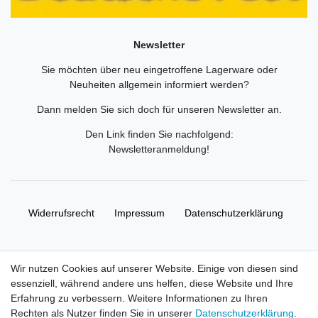
Newsletter
Sie möchten über neu eingetroffene Lagerware oder
Neuheiten allgemein informiert werden?
Dann melden Sie sich doch für unseren Newsletter an.
Den Link finden Sie nachfolgend:
Newsletteranmeldung
!
Widerrufs­recht
Impressum
Daten­schutz­erklärung
AGB
Kontakt
Wir nutzen Cookies auf unserer Website. Einige von diesen sind
essenziell, während andere uns helfen, diese Website und Ihre
© Copyright 2026 | Alle Rechte vorbehalten. HL-
Erfahrung zu verbessern. Weitere Informationen zu Ihren
Handelsgesellschaft mbH.
Rechten als Nutzer finden Sie in unserer
Daten­schutz­erklärung
.