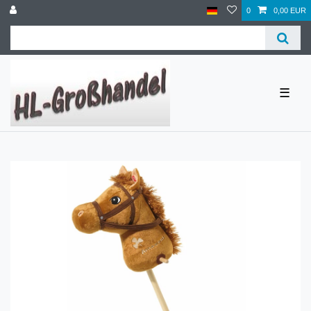
0
0,00 EUR
☰