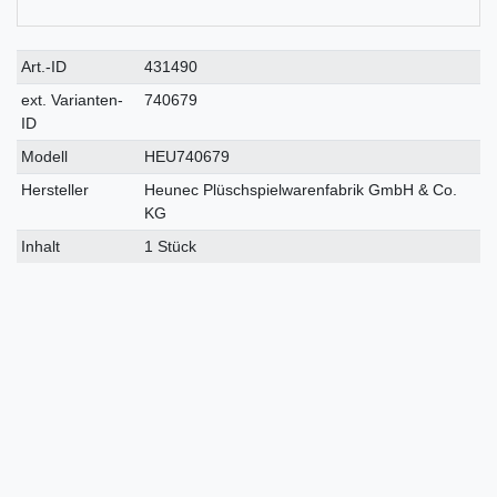
Technisches
Wert
Art.-ID
431490
Merkmal
ext. Varianten-
740679
ID
Modell
HEU740679
Hersteller
Heunec Plüschspielwarenfabrik GmbH & Co.
KG
Inhalt
1 Stück