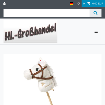
0
0,00 EUR
☰