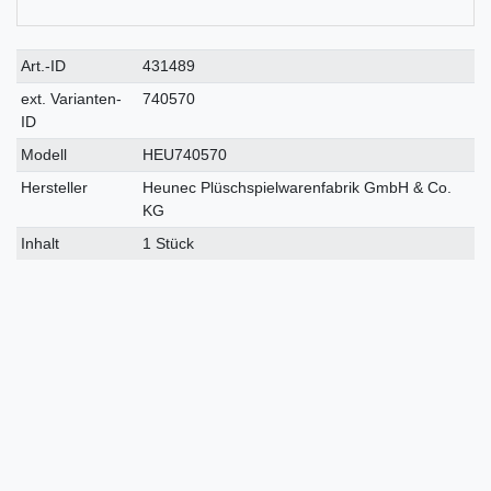
Technisches
Wert
Art.-ID
431489
Merkmal
ext. Varianten-
740570
ID
Modell
HEU740570
Hersteller
Heunec Plüschspielwarenfabrik GmbH & Co.
KG
Inhalt
1 Stück