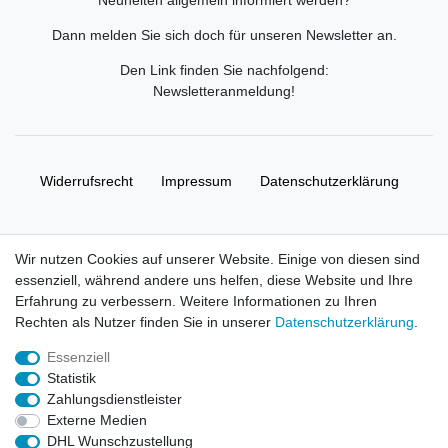
Dann melden Sie sich doch für unseren Newsletter an.
Den Link finden Sie nachfolgend:
Newsletteranmeldung
!
Widerrufs­recht
Impressum
Daten­schutz­erklärung
AGB
Kontakt
Wir nutzen Cookies auf unserer Website. Einige von diesen sind
essenziell, während andere uns helfen, diese Website und Ihre
© Copyright 2026 | Alle Rechte vorbehalten. HL-
Erfahrung zu verbessern. Weitere Informationen zu Ihren
Handelsgesellschaft mbH.
Rechten als Nutzer finden Sie in unserer
Daten­schutz­erklärung
.
Essenziell
Alle Markennamen, Warenzeichen sowie sämtliche Produktbilder
Statistik
und Beschreibungen sind Eigentum Ihrer rechtmäßigen
Zahlungsdienstleister
Eigentümer und dienen hier nur der Beschreibung.
Externe Medien
DHL Wunschzustellung
Preise nur für registrierte Händler, ansonsten zeigt der Shop 0,00