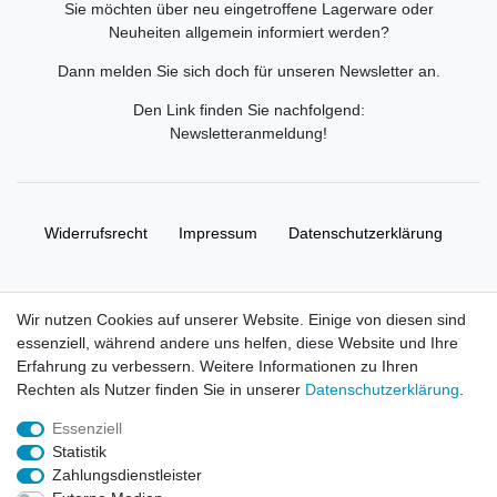
Sie möchten über neu eingetroffene Lagerware oder
Neuheiten allgemein informiert werden?
Dann melden Sie sich doch für unseren Newsletter an.
Den Link finden Sie nachfolgend:
Newsletteranmeldung
!
Widerrufs­recht
Impressum
Daten­schutz­erklärung
AGB
Kontakt
Wir nutzen Cookies auf unserer Website. Einige von diesen sind
essenziell, während andere uns helfen, diese Website und Ihre
© Copyright 2026 | Alle Rechte vorbehalten. HL-
Erfahrung zu verbessern. Weitere Informationen zu Ihren
Handelsgesellschaft mbH.
Rechten als Nutzer finden Sie in unserer
Daten­schutz­erklärung
.
Essenziell
Alle Markennamen, Warenzeichen sowie sämtliche Produktbilder
Statistik
und Beschreibungen sind Eigentum Ihrer rechtmäßigen
Zahlungsdienstleister
Eigentümer und dienen hier nur der Beschreibung.