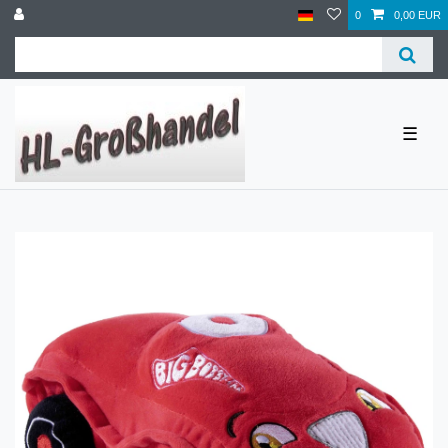
0
0,00 EUR
☰