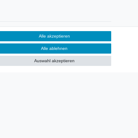
Newsletter
Alle akzeptieren
Sie möchten über neu eingetroffene
Alle ablehnen
Lagerware oder Neuheiten
allgemein informiert werden?
Auswahl akzeptieren
Dann melden Sie sich doch für
unseren Newsletter an.
Den Link finden Sie nachfolgend:
Newsletteranmeldung
!
akt