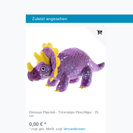
Zuletzt angesehen
Dinosaur Playclub - Triceratops Plüschfigur - 25
cm
0,00 € *
*
zzgl. ges. MwSt.
zzgl.
Versandkosten