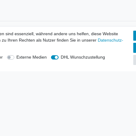
tionen
Wir versenden mit
en sind essenziell, während andere uns helfen, diese Website
erbund - rechtssicher verkaufen
 zu Ihren Rechten als Nutzer finden Sie in unserer
Daten­schutz­
kt-Kataloge
en
uns
er
Externe Medien
DHL Wunschzustellung
lsvertreter
anten
blicher Ankauf
rrufs­recht
Impressum
Daten­schutz­erklärung
AGB
Kont