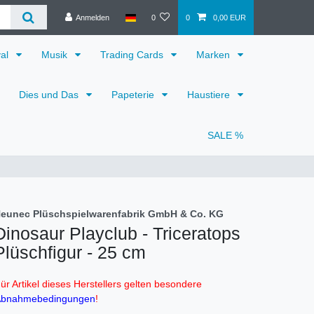
Anmelden
0
0
0,00 EUR
val
Musik
Trading Cards
Marken
Dies und Das
Papeterie
Haustiere
SALE %
eunec Plüschspielwarenfabrik GmbH & Co. KG
Dinosaur Playclub - Triceratops
Plüschfigur - 25 cm
ür Artikel dieses Herstellers gelten besondere
bnahmebedingungen
!