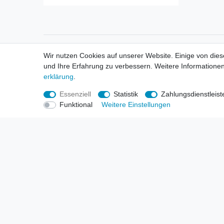
Informationen
Informa
Wir nutzen Cookies auf unserer Website. Einige von dies
Neukunden / New Accounts
Händl
und Ihre Erfahrung zu verbessern. Weitere Informationen
Zahlung
Produ
erklärung
.
Versandkosten
Mess
Entsorgungs- & Umweltbestimmungen
Über 
Essenziell
Statistik
Zahlungsdienstleist
Größentabellen
Hande
Funktional
Weitere Einstellungen
Kauf mit Rückgaberecht
Liefer
Unser Dropshipping Angebot
Gewer
Vorbestellungen Erklärung
Wide