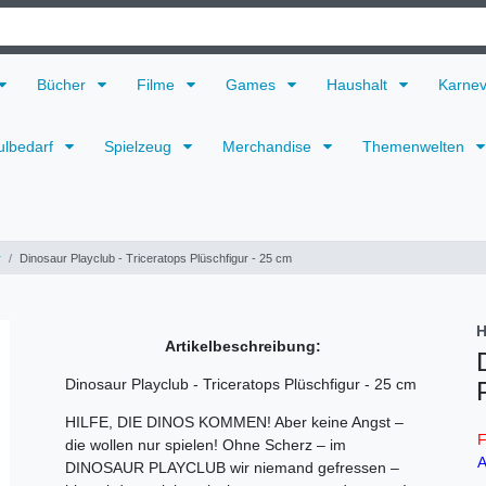
Bücher
Filme
Games
Haushalt
Karne
ulbedarf
Spielzeug
Merchandise
Themenwelten
r
Dinosaur Playclub - Triceratops Plüschfigur - 25 cm
H
Artikelbeschreibung:
Dinosaur Playclub - Triceratops Plüschfigur - 25 cm
HILFE, DIE DINOS KOMMEN! Aber keine Angst –
F
die wollen nur spielen!
Ohne Scherz – im
A
DINOSAUR PLAYCLUB wir niemand gefressen –