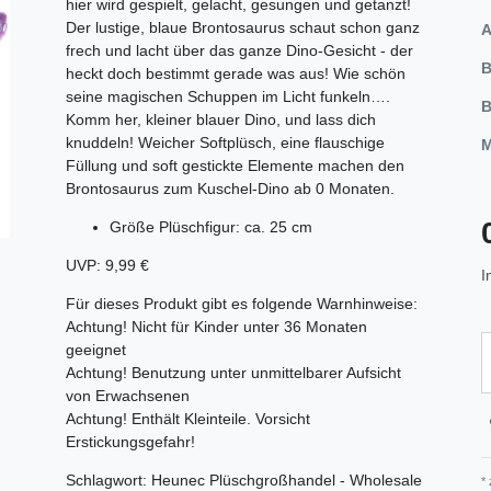
hier wird gespielt, gelacht, gesungen und getanzt!
Der lustige, blaue Brontosaurus schaut schon ganz
A
frech und lacht über das ganze Dino-Gesicht - der
B
heckt doch bestimmt gerade was aus! Wie schön
seine magischen Schuppen im Licht funkeln….
B
Komm her, kleiner blauer Dino, und lass dich
knuddeln! Weicher Softplüsch, eine flauschige
M
Füllung und soft gestickte Elemente machen den
Brontosaurus zum Kuschel-Dino ab 0 Monaten.
Größe Plüschfigur: ca. 25 cm
UVP: 9,99 €
I
Für dieses Produkt gibt es folgende Warnhinweise:
Achtung! Nicht für Kinder unter 36 Monaten
geeignet
Achtung! Benutzung unter unmittelbarer Aufsicht
von Erwachsenen
Achtung! Enthält Kleinteile. Vorsicht
Erstickungsgefahr!
Schlagwort: Heunec Plüschgroßhandel - Wholesale
*