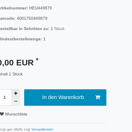
rtikelnummer:
HEU449879
arcode:
4001750449879
estellbar in Schritten zu:
1
Stück
indestbestellmenge:
1
*
0,00 EUR
nhalt
1
Stück
In den Warenkorb
Wunschliste
 zzgl. ges. MwSt. zzgl.
Versandkosten