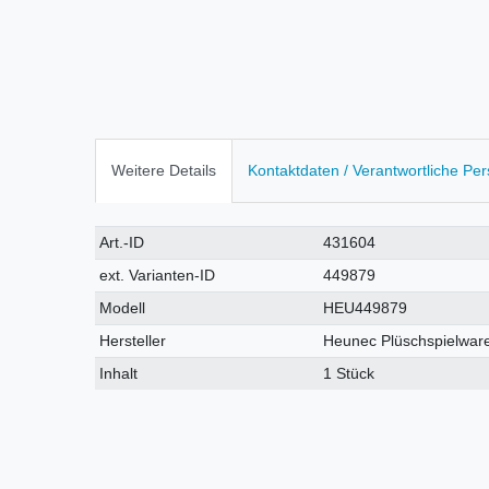
Weitere Details
Kontaktdaten / Verantwortliche Pe
Technisches
Wert
Art.-ID
431604
Merkmal
ext. Varianten-ID
449879
Modell
HEU449879
Hersteller
Heunec Plüschspielwar
Inhalt
1 Stück