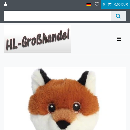
0
0,00 EUR
☰