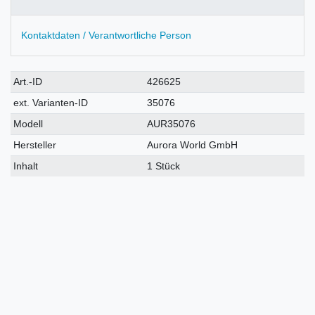
Kontaktdaten / Verantwortliche Person
Technisches
Wert
Art.-ID
426625
Merkmal
ext. Varianten-ID
35076
Modell
AUR35076
Hersteller
Aurora World GmbH
Inhalt
1 Stück