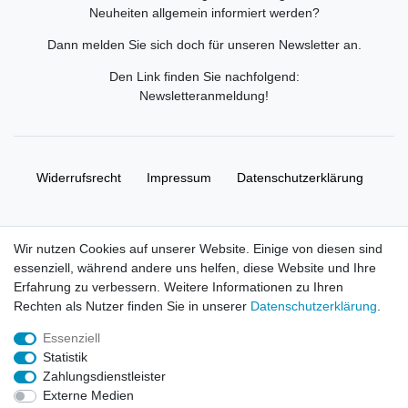
Neuheiten allgemein informiert werden?
Dann melden Sie sich doch für unseren Newsletter an.
Den Link finden Sie nachfolgend:
Newsletteranmeldung
!
Widerrufs­recht
Impressum
Daten­schutz­erklärung
AGB
Kontakt
Wir nutzen Cookies auf unserer Website. Einige von diesen sind
essenziell, während andere uns helfen, diese Website und Ihre
© Copyright 2026 | Alle Rechte vorbehalten. HL-
Erfahrung zu verbessern. Weitere Informationen zu Ihren
Handelsgesellschaft mbH.
Rechten als Nutzer finden Sie in unserer
Daten­schutz­erklärung
.
Essenziell
Alle Markennamen, Warenzeichen sowie sämtliche Produktbilder
Statistik
und Beschreibungen sind Eigentum Ihrer rechtmäßigen
Zahlungsdienstleister
Eigentümer und dienen hier nur der Beschreibung.
Externe Medien