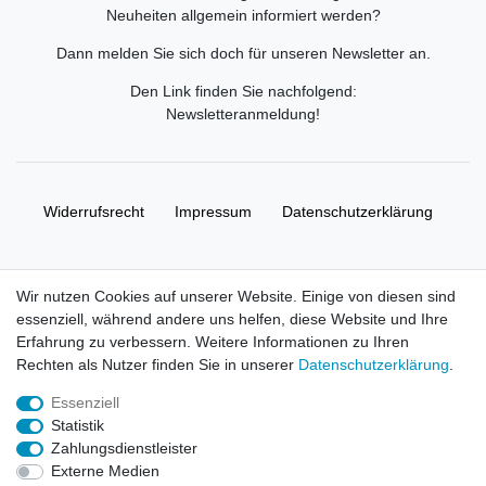
Neuheiten allgemein informiert werden?
Dann melden Sie sich doch für unseren Newsletter an.
Den Link finden Sie nachfolgend:
Newsletteranmeldung
!
Widerrufs­recht
Impressum
Daten­schutz­erklärung
AGB
Kontakt
Wir nutzen Cookies auf unserer Website. Einige von diesen sind
essenziell, während andere uns helfen, diese Website und Ihre
© Copyright 2026 | Alle Rechte vorbehalten. HL-
Erfahrung zu verbessern. Weitere Informationen zu Ihren
Handelsgesellschaft mbH.
Rechten als Nutzer finden Sie in unserer
Daten­schutz­erklärung
.
Essenziell
Alle Markennamen, Warenzeichen sowie sämtliche Produktbilder
Statistik
und Beschreibungen sind Eigentum Ihrer rechtmäßigen
Zahlungsdienstleister
Eigentümer und dienen hier nur der Beschreibung.
Externe Medien