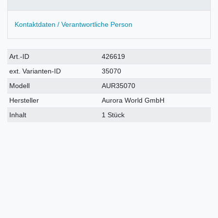
Kontaktdaten / Verantwortliche Person
Technisches
Wert
Art.-ID
426619
Merkmal
ext. Varianten-ID
35070
Modell
AUR35070
Hersteller
Aurora World GmbH
Inhalt
1 Stück