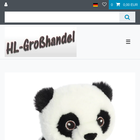
0
0,00 EUR
☰