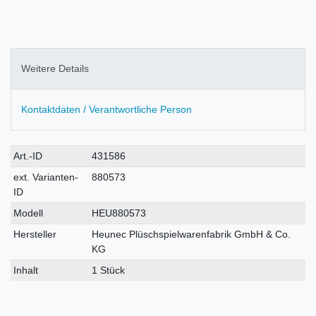
Weitere Details
Kontaktdaten / Verantwortliche Person
Technisches
Wert
Art.-ID
431586
Merkmal
ext. Varianten-
880573
ID
Modell
HEU880573
Hersteller
Heunec Plüschspielwarenfabrik GmbH & Co.
KG
Inhalt
1 Stück