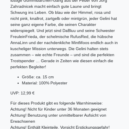
lustige Gummibärchen-Gang aus der Feder von Jörg
Zahradnicek macht einfach gute Laune und bringt
Schwung ins Leben. Ob blau wie der Himmel, rosa und
nicht pink, knallrot, zartgelb oder mintgrün, jeder Gelini hat
seine ganz eigene Farbe, die seinen Charakter
widerspiegelt. Und jetzt sind DaBluu und seine Schwester
FreuleinFrieda, der schelmische RufusRed, die hübsche
AnnaLinn und der nachdenkliche MintMoos endlich auch in
kuscheliger Mission unterwegs. Die Gelini halten stets
zusammen – wie echte Freunde – und sind die perfekten
Trostspender … Gerade in Zeiten wie diesen einfach die
perfekten Begleiter!
Größe: ca. 15 cm
Material: 100% Polyester
UVP: 12,99 €
Für dieses Produkt gibt es folgende Warnhinweise:
Achtung! Nicht für Kinder unter 36 Monaten geeignet
Achtung! Benutzung unter unmittelbarer Aufsicht von
Erwachsenen
Achtung! Enthält Kleinteile. Vorsicht Erstickungsgefahr!