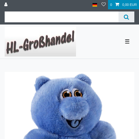
0
0,00 EUR
☰