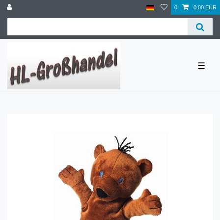
0
0,00 EUR
☰