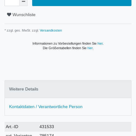
Wunschliste
* zzgl. ges. MwSt. zzgl.
Versandkosten
Informationen zu Vorbestellungen finden Sie
hier
.
Die Größentabellen finden Sie
hier
.
Weitere Details
Kontaktdaten / Verantwortliche Person
Technisches
Wert
Art.-ID
431533
Merkmal
ext. Varianten-
795174