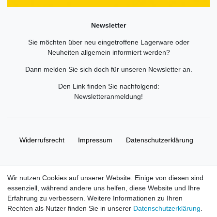
Newsletter
Sie möchten über neu eingetroffene Lagerware oder
Neuheiten allgemein informiert werden?
Dann melden Sie sich doch für unseren Newsletter an.
Den Link finden Sie nachfolgend:
Newsletteranmeldung
!
Widerrufs­recht
Impressum
Daten­schutz­erklärung
AGB
Kontakt
Wir nutzen Cookies auf unserer Website. Einige von diesen sind
essenziell, während andere uns helfen, diese Website und Ihre
© Copyright 2026 | Alle Rechte vorbehalten. HL-
Erfahrung zu verbessern. Weitere Informationen zu Ihren
Handelsgesellschaft mbH.
Rechten als Nutzer finden Sie in unserer
Daten­schutz­erklärung
.