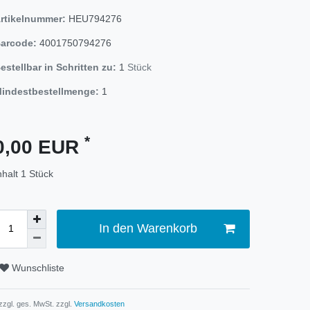
rtikelnummer:
HEU794276
arcode:
4001750794276
estellbar in Schritten zu:
1
Stück
indestbestellmenge:
1
*
0,00 EUR
nhalt
1
Stück
In den Warenkorb
Wunschliste
 zzgl. ges. MwSt. zzgl.
Versandkosten