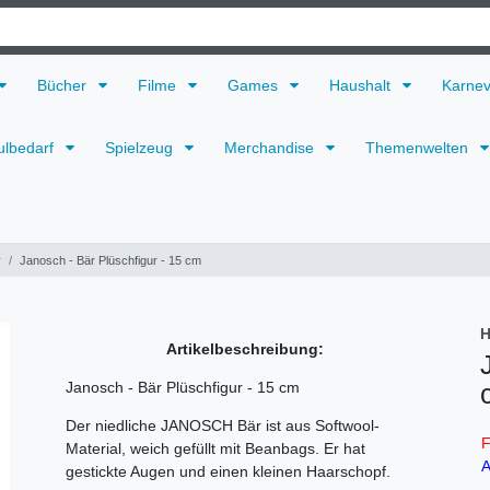
Bücher
Filme
Games
Haushalt
Karne
ulbedarf
Spielzeug
Merchandise
Themenwelten
r
Janosch - Bär Plüschfigur - 15 cm
H
Artikelbeschreibung:
Janosch - Bär Plüschfigur - 15 cm
Der niedliche JANOSCH Bär ist aus Softwool-
F
Material, weich gefüllt mit Beanbags. Er hat
A
gestickte Augen und einen kleinen Haarschopf.