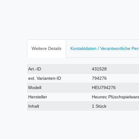
Weitere Details
Kontaktdaten / Verantwortliche Pe
Technisches
Wert
Art.-ID
431528
Merkmal
ext. Varianten-ID
794276
Modell
HEU794276
Hersteller
Heunec Plüschspielwar
Inhalt
1 Stück