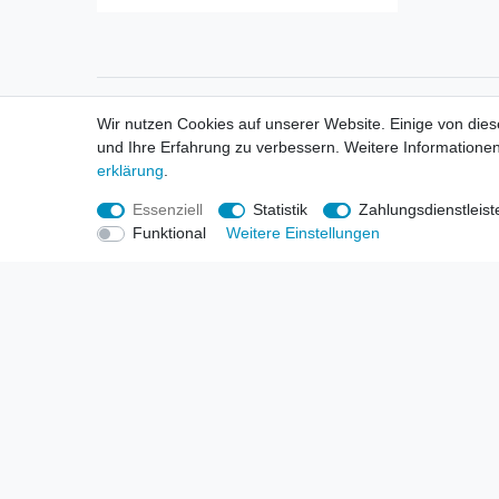
Informationen
Informa
Wir nutzen Cookies auf unserer Website. Einige von dies
Neukunden / New Accounts
Händl
und Ihre Erfahrung zu verbessern. Weitere Informationen
Zahlung
Produ
erklärung
.
Versandkosten
Mess
Entsorgungs- & Umweltbestimmungen
Über 
Essenziell
Statistik
Zahlungsdienstleist
Größentabellen
Hande
Funktional
Weitere Einstellungen
Kauf mit Rückgaberecht
Liefer
Unser Dropshipping Angebot
Gewer
Vorbestellungen Erklärung
Wide