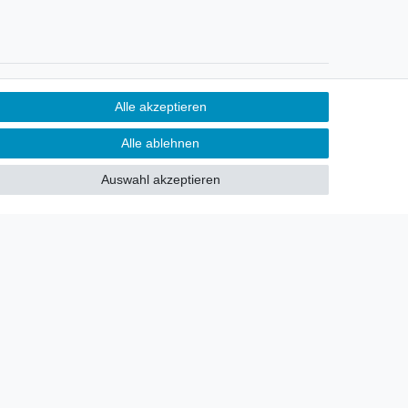
Newsletter
Alle akzeptieren
Sie möchten über neu eingetroffene
Alle ablehnen
Lagerware oder Neuheiten
allgemein informiert werden?
Auswahl akzeptieren
Dann melden Sie sich doch für
unseren Newsletter an.
Den Link finden Sie nachfolgend:
Newsletteranmeldung
!
akt