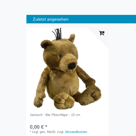
Zuletzt angesehen
Janosch - Bär Plüschfigur - 15 cm
0,00 € *
*
zzgl. ges. MwSt.
zzgl.
Versandkosten