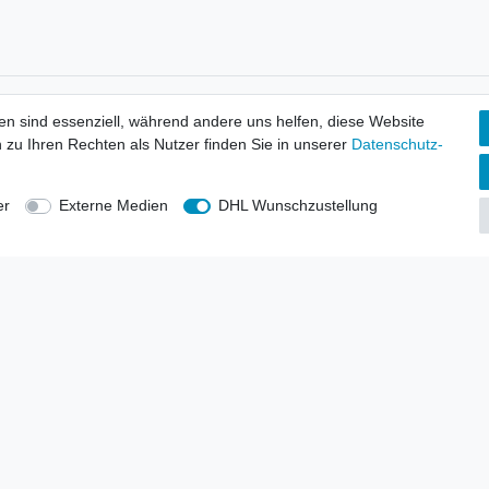
tionen
Wir versenden mit
en sind essenziell, während andere uns helfen, diese Website
erbund - rechtssicher verkaufen
 zu Ihren Rechten als Nutzer finden Sie in unserer
Daten­schutz­
kt-Kataloge
en
uns
er
Externe Medien
DHL Wunschzustellung
lsvertreter
anten
blicher Ankauf
rrufs­recht
Impressum
Daten­schutz­erklärung
AGB
Kont