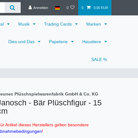
Anmelden
0
0
0,00 EUR
val
Musik
Trading Cards
Marken
Dies und Das
Papeterie
Haustiere
SALE %
eunec Plüschspielwarenfabrik GmbH & Co. KG
Janosch - Bär Plüschfigur - 15
cm
ür Artikel dieses Herstellers gelten besondere
bnahmebedingungen
!