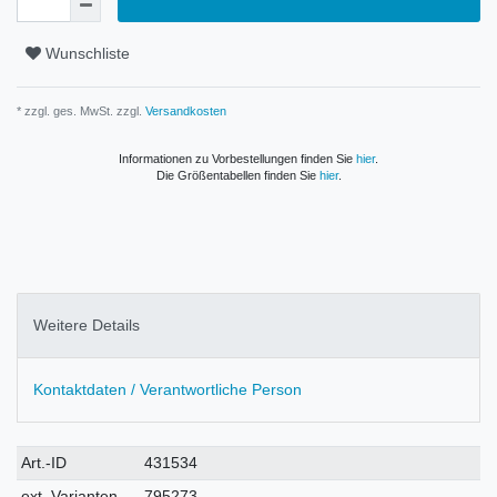
Wunschliste
* zzgl. ges. MwSt. zzgl.
Versandkosten
Informationen zu Vorbestellungen finden Sie
hier
.
Die Größentabellen finden Sie
hier
.
Weitere Details
Kontaktdaten / Verantwortliche Person
Technisches
Wert
Art.-ID
431534
Merkmal
ext. Varianten-
795273