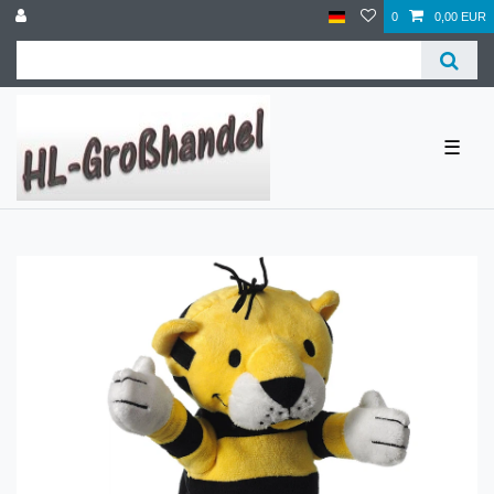
0
0,00 EUR
☰