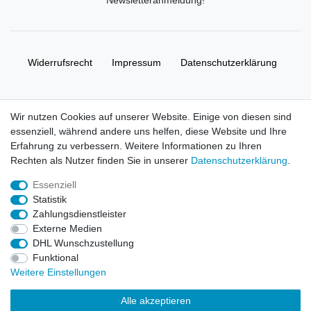
Widerrufs­recht
Impressum
Daten­schutz­erklärung
AGB
Kontakt
Wir nutzen Cookies auf unserer Website. Einige von diesen sind
essenziell, während andere uns helfen, diese Website und Ihre
© Copyright 2026 | Alle Rechte vorbehalten. HL-
Erfahrung zu verbessern. Weitere Informationen zu Ihren
Handelsgesellschaft mbH.
Rechten als Nutzer finden Sie in unserer
Daten­schutz­erklärung
.
Essenziell
Alle Markennamen, Warenzeichen sowie sämtliche Produktbilder
Statistik
und Beschreibungen sind Eigentum Ihrer rechtmäßigen
Zahlungsdienstleister
Eigentümer und dienen hier nur der Beschreibung.
Externe Medien
DHL Wunschzustellung
Preise nur für registrierte Händler, ansonsten zeigt der Shop 0,00
Funktional
€
Weitere Einstellungen
LEGO, das LEGO Logo, die Minifigur, DUPLO, LEGENDS OF
Alle akzeptieren
CHIMA, NINJAGO, BIONICLE, MINDSTORMS und MIXELS sind