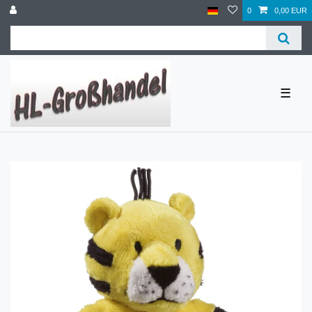
0
0,00 EUR
☰