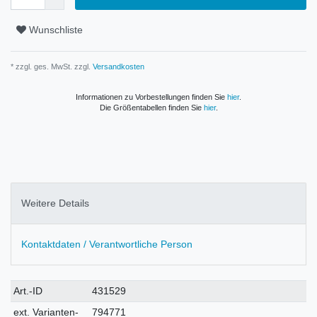
Wunschliste
* zzgl. ges. MwSt. zzgl.
Versandkosten
Informationen zu Vorbestellungen finden Sie
hier
.
Die Größentabellen finden Sie
hier
.
Weitere Details
Kontaktdaten / Verantwortliche Person
Technisches
Wert
Art.-ID
431529
Merkmal
ext. Varianten-
794771