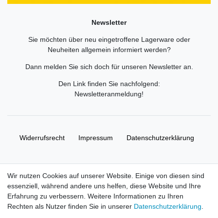
Newsletter
Sie möchten über neu eingetroffene Lagerware oder
Neuheiten allgemein informiert werden?
Dann melden Sie sich doch für unseren Newsletter an.
Den Link finden Sie nachfolgend:
Newsletteranmeldung
!
Widerrufs­recht
Impressum
Daten­schutz­erklärung
AGB
Kontakt
Wir nutzen Cookies auf unserer Website. Einige von diesen sind
essenziell, während andere uns helfen, diese Website und Ihre
© Copyright 2026 | Alle Rechte vorbehalten. HL-
Erfahrung zu verbessern. Weitere Informationen zu Ihren
Handelsgesellschaft mbH.
Rechten als Nutzer finden Sie in unserer
Daten­schutz­erklärung
.