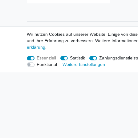
Informationen
Informa
Wir nutzen Cookies auf unserer Website. Einige von dies
Neukunden / New Accounts
Händl
und Ihre Erfahrung zu verbessern. Weitere Informationen
Zahlung
Produ
erklärung
.
Versandkosten
Mess
Entsorgungs- & Umweltbestimmungen
Über 
Essenziell
Statistik
Zahlungsdienstleist
Größentabellen
Hande
Funktional
Weitere Einstellungen
Kauf mit Rückgaberecht
Liefer
Unser Dropshipping Angebot
Gewer
Vorbestellungen Erklärung
Wide