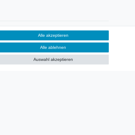
Newsletter
Alle akzeptieren
Sie möchten über neu eingetroffene
Alle ablehnen
Lagerware oder Neuheiten
allgemein informiert werden?
Auswahl akzeptieren
Dann melden Sie sich doch für
unseren Newsletter an.
Den Link finden Sie nachfolgend:
Newsletteranmeldung
!
akt