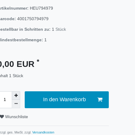
rtikelnummer:
HEU794979
arcode:
4001750794979
estellbar in Schritten zu:
1
Stück
indestbestellmenge:
1
*
0,00 EUR
nhalt
1
Stück
In den Warenkorb
Wunschliste
 zzgl. ges. MwSt. zzgl.
Versandkosten