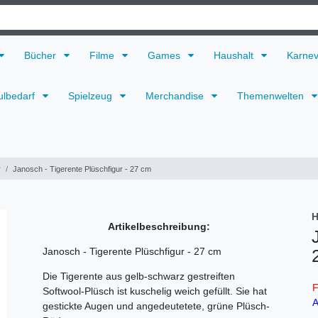
Bücher
Filme
Games
Haushalt
Karne
ulbedarf
Spielzeug
Merchandise
Themenwelten
r
Janosch - Tigerente Plüschfigur - 27 cm
H
Artikelbeschreibung:
Janosch - Tigerente Plüschfigur - 27 cm
Die Tigerente aus gelb-schwarz gestreiften
F
Softwool-Plüsch ist kuschelig weich gefüllt. Sie hat
A
gestickte Augen und angedeutetete, grüne Plüsch-