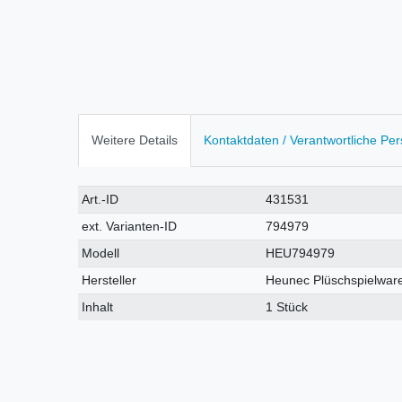
Weitere Details
Kontaktdaten / Verantwortliche Pe
Technisches
Wert
Art.-ID
431531
Merkmal
ext. Varianten-ID
794979
Modell
HEU794979
Hersteller
Heunec Plüschspielwar
Inhalt
1 Stück