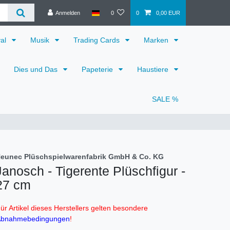
Anmelden
0
0
0,00 EUR
val
Musik
Trading Cards
Marken
Dies und Das
Papeterie
Haustiere
SALE %
eunec Plüschspielwarenfabrik GmbH & Co. KG
Janosch - Tigerente Plüschfigur -
27 cm
ür Artikel dieses Herstellers gelten besondere
bnahmebedingungen
!