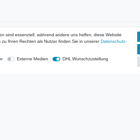
tionen
Wir versenden mit
en sind essenziell, während andere uns helfen, diese Website
erbund - rechtssicher verkaufen
 zu Ihren Rechten als Nutzer finden Sie in unserer
Daten­schutz­
kt-Kataloge
en
uns
er
Externe Medien
DHL Wunschzustellung
lsvertreter
anten
blicher Ankauf
rrufs­recht
Impressum
Daten­schutz­erklärung
AGB
Kont