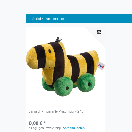
Zuletzt angesehen
Janosch - Tigerente Plüschfigur - 27 cm
0,00 € *
*
zzgl. ges. MwSt.
zzgl.
Versandkosten