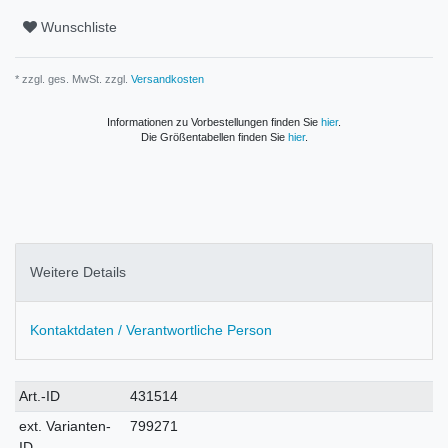
Wunschliste
* zzgl. ges. MwSt. zzgl.
Versandkosten
Informationen zu Vorbestellungen finden Sie
hier
.
Die Größentabellen finden Sie
hier
.
Weitere Details
Kontaktdaten / Verantwortliche Person
Technisches
Wert
Art.-ID
431514
Merkmal
ext. Varianten-
799271
ID