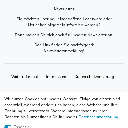
Newsletter
Sie möchten über neu eingetroffene Lagerware oder
Neuheiten allgemein informiert werden?
Dann melden Sie sich doch für unseren Newsletter an.
Den Link finden Sie nachfolgend:
Newsletteranmeldung
!
Widerrufs­recht
Impressum
Daten­schutz­erklärung
AGB
Kontakt
Wir nutzen Cookies auf unserer Website. Einige von diesen sind
essenziell, während andere uns helfen, diese Website und Ihre
© Copyright 2026 | Alle Rechte vorbehalten. HL-
Erfahrung zu verbessern. Weitere Informationen zu Ihren
Handelsgesellschaft mbH.
Rechten als Nutzer finden Sie in unserer
Daten­schutz­erklärung
.
Essenziell