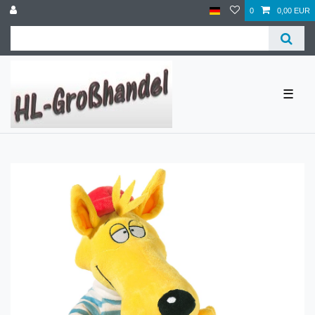
0
0,00 EUR
☰