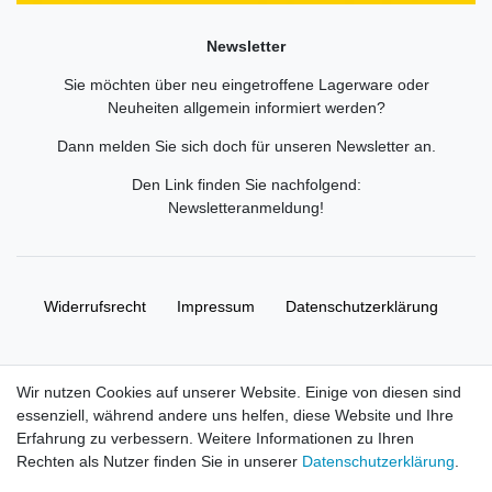
Newsletter
Sie möchten über neu eingetroffene Lagerware oder
Neuheiten allgemein informiert werden?
Dann melden Sie sich doch für unseren Newsletter an.
Den Link finden Sie nachfolgend:
Newsletteranmeldung
!
Widerrufs­recht
Impressum
Daten­schutz­erklärung
AGB
Kontakt
Wir nutzen Cookies auf unserer Website. Einige von diesen sind
essenziell, während andere uns helfen, diese Website und Ihre
© Copyright 2026 | Alle Rechte vorbehalten. HL-
Erfahrung zu verbessern. Weitere Informationen zu Ihren
Handelsgesellschaft mbH.
Rechten als Nutzer finden Sie in unserer
Daten­schutz­erklärung
.