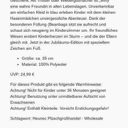
Geschenk. Als Tröster oder Wiedergutmacher ist „Miffy“
eine wahre Freundin in allen Lebenslagen. Unverkennbar
am einfachen Kleid in blau erleben Kinder mit dem kleinen
Hasenmädchen unvergessliche Abenteuer. Dank der
besonderen Füllung (Beanbags sitzt sie aufrecht und
schaut sich neugierig im Kinderzimmer um. Ihr freundliches
Wesen erobert Kinderherzen im Sturm – und die der Eltern
gleich mit. Jetzt in der Jubiläums-Edition mit speziellem
Zeichen am Fuß.
Größe: ca. 35 cm
Material: 100% Polyester
UVP: 24,99 €
Für dieses Produkt gibt es folgende Warnhinweise:
Achtung! Nicht für Kinder unter 36 Monaten geeignet
Achtung! Benutzung unter unmittelbarer Aufsicht von
Erwachsenen
Achtung! Enthält Kleinteile. Vorsicht Erstickungsgefahr!
Schlagwort: Heunec Plüschgroßhandel - Wholesale