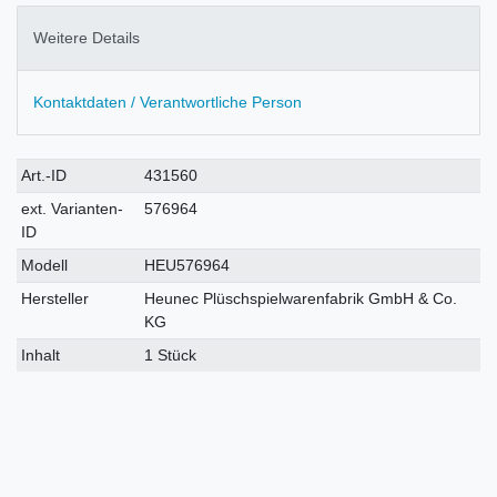
Weitere Details
Kontaktdaten / Verantwortliche Person
Technisches
Wert
Art.-ID
431560
Merkmal
ext. Varianten-
576964
ID
Modell
HEU576964
Hersteller
Heunec Plüschspielwarenfabrik GmbH & Co.
KG
Inhalt
1 Stück