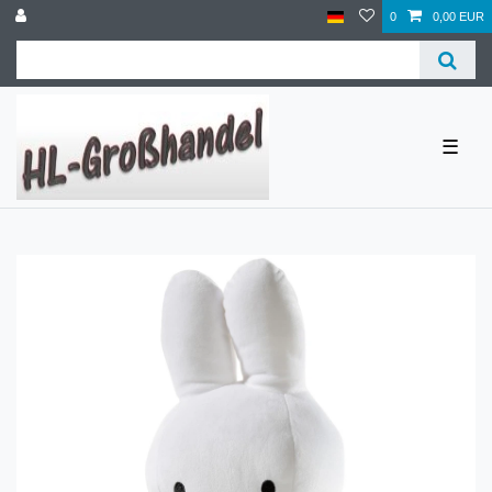
0
0,00 EUR
☰