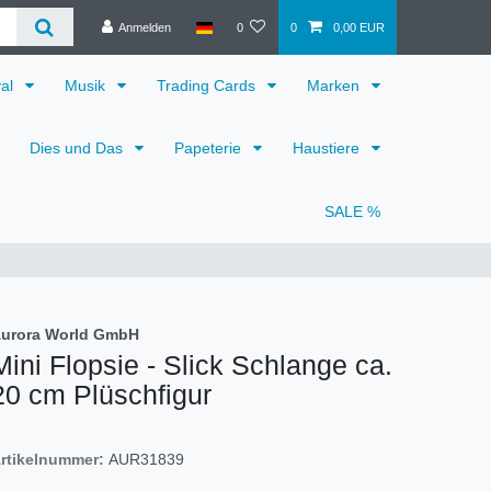
Anmelden
0
0
0,00 EUR
val
Musik
Trading Cards
Marken
Dies und Das
Papeterie
Haustiere
SALE %
urora World GmbH
Mini Flopsie - Slick Schlange ca.
20 cm Plüschfigur
rtikelnummer:
AUR31839