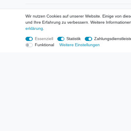
Informationen
Informa
Wir nutzen Cookies auf unserer Website. Einige von dies
Neukunden / New Accounts
Händl
und Ihre Erfahrung zu verbessern. Weitere Informationen
Zahlung
Produ
erklärung
.
Versandkosten
Mess
Entsorgungs- & Umweltbestimmungen
Über 
Essenziell
Statistik
Zahlungsdienstleist
Größentabellen
Hande
Funktional
Weitere Einstellungen
Kauf mit Rückgaberecht
Liefer
Unser Dropshipping Angebot
Gewer
Vorbestellungen Erklärung
Wide
© Copyright 2026 | Alle Rechte vorbehalten. HL-Handels