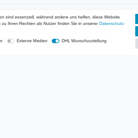
tionen
Wir versenden mit
en sind essenziell, während andere uns helfen, diese Website
erbund - rechtssicher verkaufen
 zu Ihren Rechten als Nutzer finden Sie in unserer
Daten­schutz­
kt-Kataloge
en
uns
er
Externe Medien
DHL Wunschzustellung
lsvertreter
anten
blicher Ankauf
rrufs­recht
Impressum
Daten­schutz­erklärung
AGB
Kont
gesellschaft mbH.