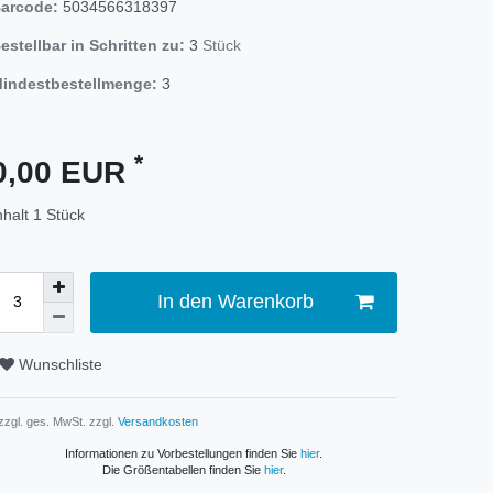
arcode:
5034566318397
estellbar in Schritten zu:
3
Stück
indestbestellmenge:
3
*
0,00 EUR
nhalt
1
Stück
In den Warenkorb
Wunschliste
 zzgl. ges. MwSt. zzgl.
Versandkosten
Informationen zu Vorbestellungen finden Sie
hier
.
Die Größentabellen finden Sie
hier
.