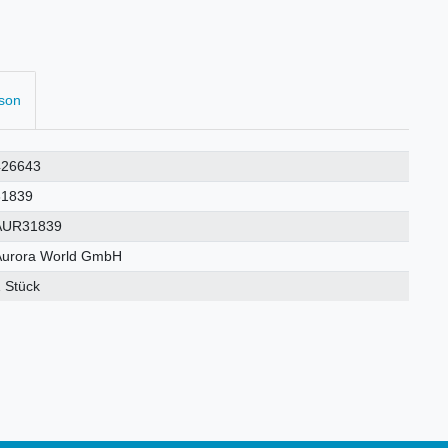
rson
426643
31839
AUR31839
Aurora World GmbH
 Stück