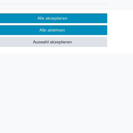
Newsletter
Alle akzeptieren
Sie möchten über neu eingetroffene
Alle ablehnen
Lagerware oder Neuheiten
allgemein informiert werden?
Auswahl akzeptieren
Dann melden Sie sich doch für
unseren Newsletter an.
Den Link finden Sie nachfolgend:
Newsletteranmeldung
!
akt