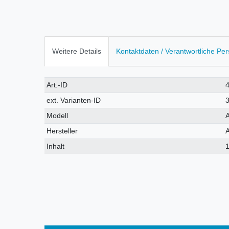
Weitere Details
Kontaktdaten / Verantwortliche Pe
Technisches
Wert
Art.-ID
Merkmal
ext. Varianten-ID
Modell
Hersteller
Inhalt
1