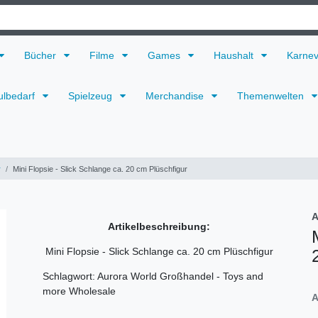
Bücher
Filme
Games
Haushalt
Karne
ulbedarf
Spielzeug
Merchandise
Themenwelten
r
Mini Flopsie - Slick Schlange ca. 20 cm Plüschfigur
A
Artikelbeschreibung:
Mini Flopsie - Slick Schlange ca. 20 cm Plüschfigur
Schlagwort: Aurora World Großhandel - Toys and
more Wholesale
A