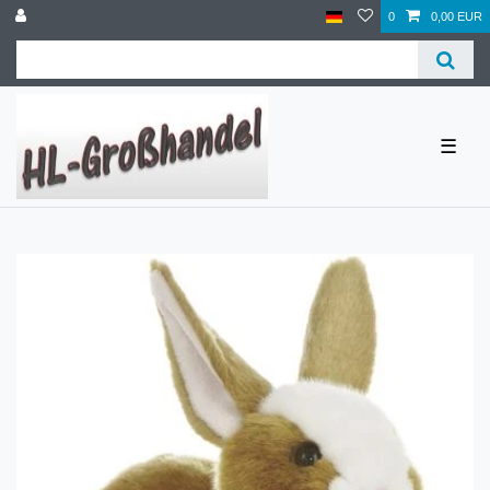
0
0,00 EUR
☰