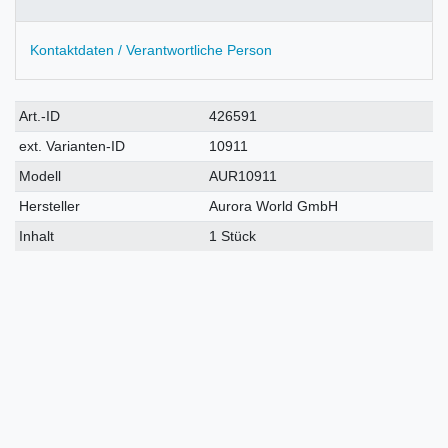
Kontaktdaten / Verantwortliche Person
Technisches
Wert
Art.-ID
426591
Merkmal
ext. Varianten-ID
10911
Modell
AUR10911
Hersteller
Aurora World GmbH
Inhalt
1 Stück