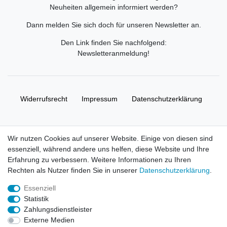
Neuheiten allgemein informiert werden?
Dann melden Sie sich doch für unseren Newsletter an.
Den Link finden Sie nachfolgend:
Newsletteranmeldung
!
Widerrufs­recht
Impressum
Daten­schutz­erklärung
AGB
Kontakt
Wir nutzen Cookies auf unserer Website. Einige von diesen sind
essenziell, während andere uns helfen, diese Website und Ihre
© Copyright 2026 | Alle Rechte vorbehalten. HL-
Erfahrung zu verbessern. Weitere Informationen zu Ihren
Handelsgesellschaft mbH.
Rechten als Nutzer finden Sie in unserer
Daten­schutz­erklärung
.
Essenziell
Alle Markennamen, Warenzeichen sowie sämtliche Produktbilder
Statistik
und Beschreibungen sind Eigentum Ihrer rechtmäßigen
Zahlungsdienstleister
Eigentümer und dienen hier nur der Beschreibung.
Externe Medien