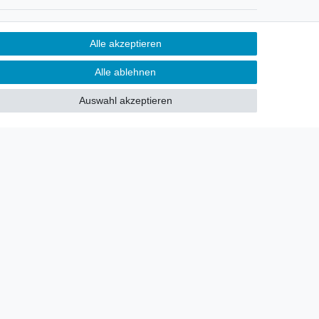
Newsletter
Alle akzeptieren
Sie möchten über neu eingetroffene
Alle ablehnen
Lagerware oder Neuheiten
allgemein informiert werden?
Auswahl akzeptieren
Dann melden Sie sich doch für
unseren Newsletter an.
Den Link finden Sie nachfolgend:
Newsletteranmeldung
!
akt