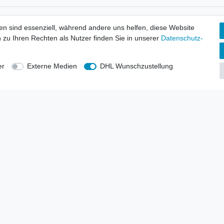
tionen
Wir versenden mit
en sind essenziell, während andere uns helfen, diese Website
erbund - rechtssicher verkaufen
 zu Ihren Rechten als Nutzer finden Sie in unserer
Daten­schutz­
kt-Kataloge
en
uns
er
Externe Medien
DHL Wunschzustellung
lsvertreter
anten
blicher Ankauf
rrufs­recht
Impressum
Daten­schutz­erklärung
AGB
Kont
gesellschaft mbH.