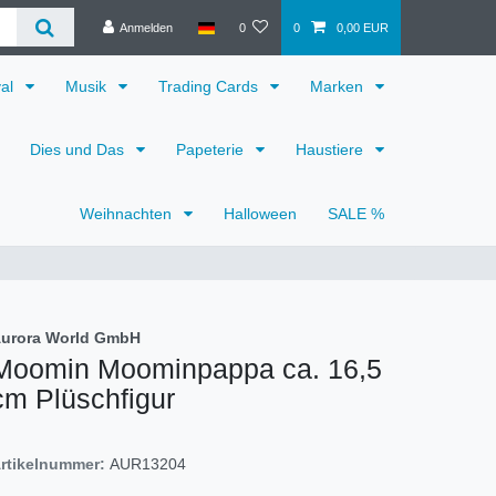
Anmelden
0
0
0,00 EUR
val
Musik
Trading Cards
Marken
Dies und Das
Papeterie
Haustiere
Weihnachten
Halloween
SALE %
urora World GmbH
Moomin Moominpappa ca. 16,5
cm Plüschfigur
rtikelnummer:
AUR13204