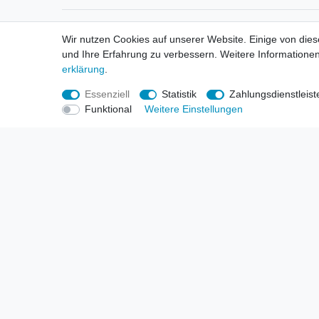
Informationen
Informa
Wir nutzen Cookies auf unserer Website. Einige von dies
Neukunden / New Accounts
Händl
und Ihre Erfahrung zu verbessern. Weitere Informationen
Zahlung
Produ
erklärung
.
Versandkosten
Mess
Entsorgungs- & Umweltbestimmungen
Über 
Essenziell
Statistik
Zahlungsdienstleist
Größentabellen
Hande
Funktional
Weitere Einstellungen
Kauf mit Rückgaberecht
Liefer
Unser Dropshipping Angebot
Gewer
Vorbestellungen Erklärung
Wide
© Copyright 2026 | Alle Rechte vorbehalten. HL-Handels