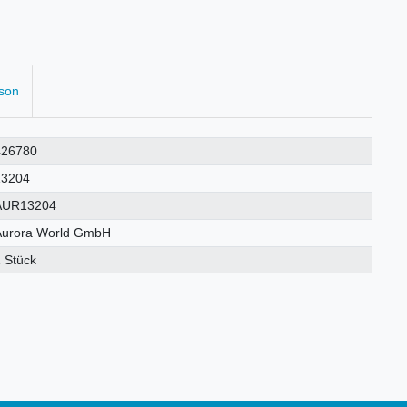
rson
426780
13204
AUR13204
Aurora World GmbH
 Stück