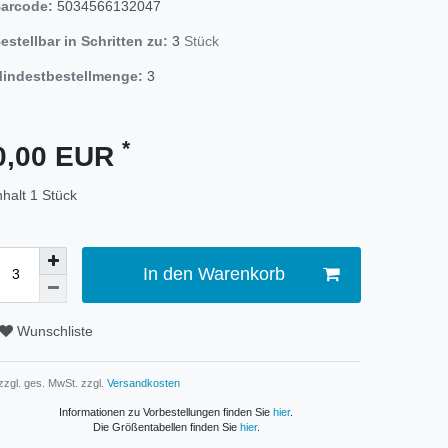
arcode:
5034566132047
estellbar in Schritten zu:
3
Stück
indestbestellmenge:
3
*
0,00 EUR
nhalt
1
Stück
In den Warenkorb
Wunschliste
 zzgl. ges. MwSt. zzgl.
Versandkosten
Informationen zu Vorbestellungen finden Sie
hier
.
Die Größentabellen finden Sie
hier
.