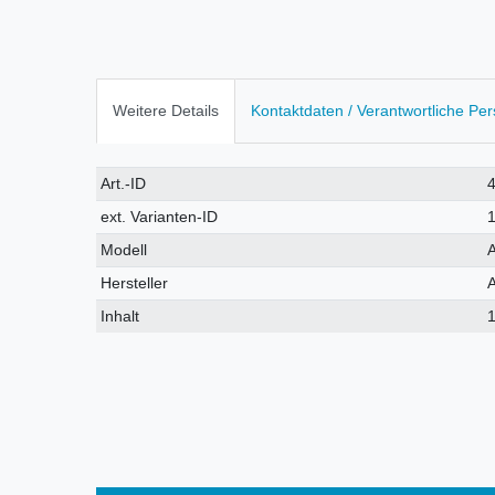
Weitere Details
Kontaktdaten / Verantwortliche Pe
Technisches
Wert
Art.-ID
Merkmal
ext. Varianten-ID
Modell
Hersteller
Inhalt
1