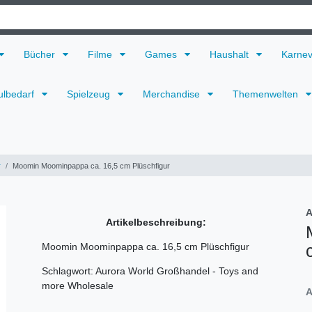
Bücher
Filme
Games
Haushalt
Karne
ulbedarf
Spielzeug
Merchandise
Themenwelten
r
Moomin Moominpappa ca. 16,5 cm Plüschfigur
A
Artikelbeschreibung:
Moomin Moominpappa ca. 16,5 cm Plüschfigur
Schlagwort: Aurora World Großhandel - Toys and
more Wholesale
A