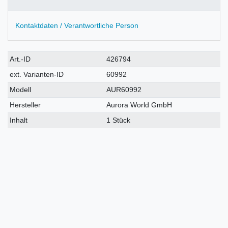
Kontaktdaten / Verantwortliche Person
Technisches
Wert
Art.-ID
426794
Merkmal
ext. Varianten-ID
60992
Modell
AUR60992
Hersteller
Aurora World GmbH
Inhalt
1 Stück