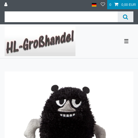
0
0,00 EUR
☰