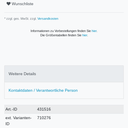
Wunschliste
* zzgl. ges. MwSt. zzgl.
Versandkosten
Informationen zu Vorbestellungen finden Sie
hier
.
Die Größentabellen finden Sie
hier
.
Weitere Details
Kontaktdaten / Verantwortliche Person
Technisches
Wert
Art.-ID
431516
Merkmal
ext. Varianten-
710276
ID