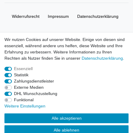
Widerrufs­recht
Impressum
Daten­schutz­erklärung
AGB
Kontakt
Wir nutzen Cookies auf unserer Website. Einige von diesen sind
essenziell, während andere uns helfen, diese Website und Ihre
© Copyright 2026 | Alle Rechte vorbehalten. HL-
Erfahrung zu verbessern. Weitere Informationen zu Ihren
Handelsgesellschaft mbH.
Rechten als Nutzer finden Sie in unserer
Daten­schutz­erklärung
.
Essenziell
Alle Markennamen, Warenzeichen sowie sämtliche Produktbilder
Statistik
und Beschreibungen sind Eigentum Ihrer rechtmäßigen
Zahlungsdienstleister
Eigentümer und dienen hier nur der Beschreibung.
Externe Medien
DHL Wunschzustellung
Preise nur für registrierte Händler, ansonsten zeigt der Shop 0,00
Funktional
€
Weitere Einstellungen
LEGO, das LEGO Logo, die Minifigur, DUPLO, LEGENDS OF
Alle akzeptieren
CHIMA, NINJAGO, BIONICLE, MINDSTORMS und MIXELS sind
urheberrechtlich geschützte Markenzeichen der LEGO Gruppe.
Alle ablehnen
©2022 The LEGO Group