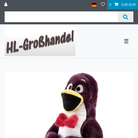
0
0,00 EUR
☰