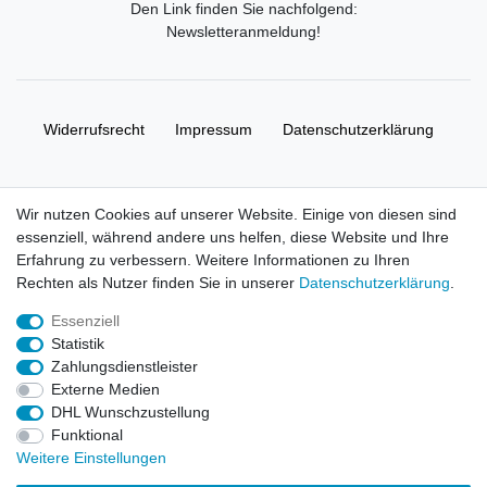
Den Link finden Sie nachfolgend:
Newsletteranmeldung
!
Widerrufs­recht
Impressum
Daten­schutz­erklärung
AGB
Kontakt
Wir nutzen Cookies auf unserer Website. Einige von diesen sind
essenziell, während andere uns helfen, diese Website und Ihre
© Copyright 2026 | Alle Rechte vorbehalten. HL-
Erfahrung zu verbessern. Weitere Informationen zu Ihren
Handelsgesellschaft mbH.
Rechten als Nutzer finden Sie in unserer
Daten­schutz­erklärung
.
Essenziell
Alle Markennamen, Warenzeichen sowie sämtliche Produktbilder
Statistik
und Beschreibungen sind Eigentum Ihrer rechtmäßigen
Zahlungsdienstleister
Eigentümer und dienen hier nur der Beschreibung.
Externe Medien
DHL Wunschzustellung
Preise nur für registrierte Händler, ansonsten zeigt der Shop 0,00
Funktional
€
Weitere Einstellungen
LEGO, das LEGO Logo, die Minifigur, DUPLO, LEGENDS OF