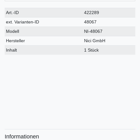
Technisches
Wert
Art.-ID
422289
Merkmal
ext. Varianten-ID
48067
Modell
NI-48067
Hersteller
Nici GmbH
Inhalt
1 Stück
Informationen