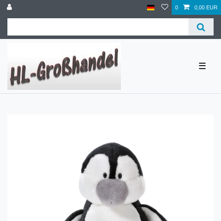
0
0,00 EUR
☰