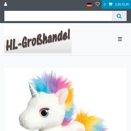
0
0,00 EUR
☰