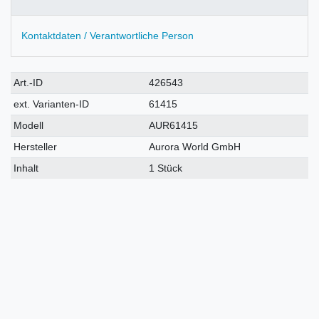
Kontaktdaten / Verantwortliche Person
Technisches
Wert
Art.-ID
426543
Merkmal
ext. Varianten-ID
61415
Modell
AUR61415
Hersteller
Aurora World GmbH
Inhalt
1 Stück