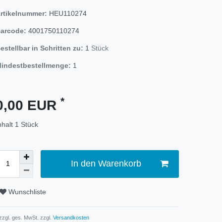
rtikelnummer:
HEU110274
arcode:
4001750110274
estellbar in Schritten zu:
1
Stück
indestbestellmenge:
1
*
0,00 EUR
nhalt
1
Stück
In den Warenkorb
Wunschliste
 zzgl. ges. MwSt. zzgl.
Versandkosten