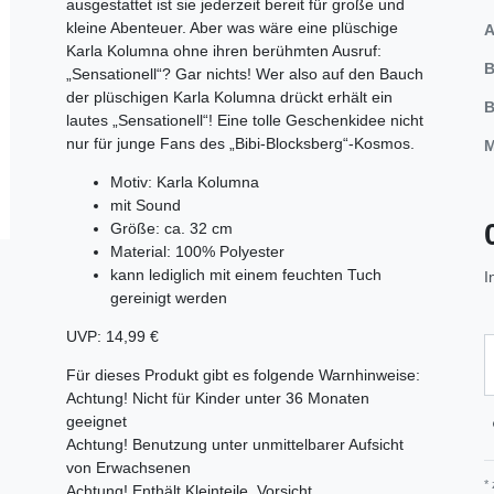
ausgestattet ist sie jederzeit bereit für große und
kleine Abenteuer. Aber was wäre eine plüschige
A
Karla Kolumna ohne ihren berühmten Ausruf:
B
„Sensationell“? Gar nichts! Wer also auf den Bauch
der plüschigen Karla Kolumna drückt erhält ein
B
lautes „Sensationell“! Eine tolle Geschenkidee nicht
nur für junge Fans des „Bibi-Blocksberg“-Kosmos.
M
Motiv: Karla Kolumna
mit Sound
Größe: ca. 32 cm
Material: 100% Polyester
kann lediglich mit einem feuchten Tuch
I
gereinigt werden
UVP: 14,99 €
Für dieses Produkt gibt es folgende Warnhinweise:
Achtung! Nicht für Kinder unter 36 Monaten
geeignet
Achtung! Benutzung unter unmittelbarer Aufsicht
von Erwachsenen
*
Achtung! Enthält Kleinteile. Vorsicht