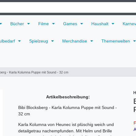
Bücher
Filme
Games
Haushalt
Karne
ulbedarf
Spielzeug
Merchandise
Themenwelten
sberg - Karla Kolumna Puppe mit Sound - 32 cm
H
Artikelbeschreibung:
Bibi Blocksberg - Karla Kolumna Puppe mit Sound -
32 cm
F
Karla Kolumna von Heunec ist plüschig weich und
A
detailgetrau nachempfunden. Mit Helm und Brille