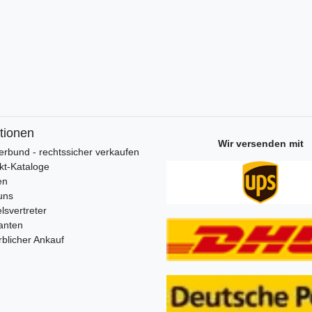
tionen
Wir versenden mit
erbund - rechtssicher verkaufen
kt-Kataloge
en
uns
lsvertreter
anten
blicher Ankauf