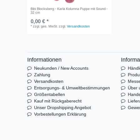
Bibi Blocksberg - Karla Kolumna Puppe mit Sound -
32 cm
0,00 € *
*
zzgl. ges. MwSt.
zzgl.
Versandkosten
Informationen
Informa
Neukunden / New Accounts
Händl
Zahlung
Produ
Versandkosten
Mess
Entsorgungs- & Umweltbestimmungen
Über 
Größentabellen
Hande
Kauf mit Rückgaberecht
Liefer
Unser Dropshipping Angebot
Gewer
Vorbestellungen Erklärung