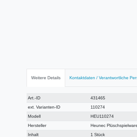
Weitere Details
Kontaktdaten / Verantwortliche Pe
Technisches
Wert
Art.-ID
431465
Merkmal
ext. Varianten-ID
110274
Modell
HEU110274
Hersteller
Heunec Plüschspielwar
Inhalt
1 Stück