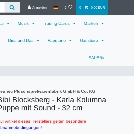
Anmelden
0
0
0,00 EUR
val
Musik
Trading Cards
Marken
Dies und Das
Papeterie
Haustiere
SALE %
eunec Plüschspielwarenfabrik GmbH & Co. KG
Bibi Blocksberg - Karla Kolumna
Puppe mit Sound - 32 cm
ür Artikel dieses Herstellers gelten besondere
bnahmebedingungen
!