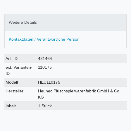
Weitere Details
Kontaktdaten / Verantwortliche Person
Technisches
Wert
Art.-ID
431464
Merkmal
ext. Varianten-
110175
ID
Modell
HEU110175
Hersteller
Heunec Plüschspielwarenfabrik GmbH & Co.
KG
Inhalt
1 Stück