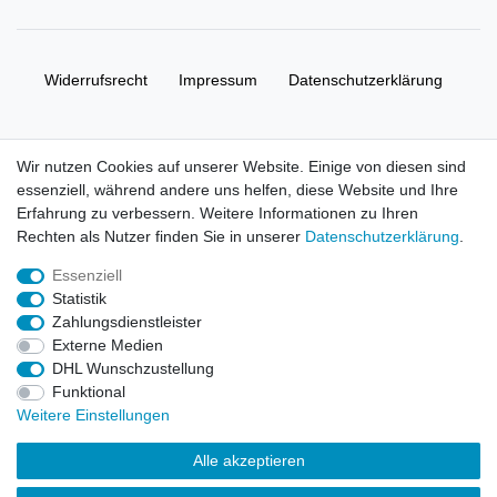
Widerrufs­recht
Impressum
Daten­schutz­erklärung
AGB
Kontakt
Wir nutzen Cookies auf unserer Website. Einige von diesen sind
essenziell, während andere uns helfen, diese Website und Ihre
© Copyright 2026 | Alle Rechte vorbehalten. HL-
Erfahrung zu verbessern. Weitere Informationen zu Ihren
Handelsgesellschaft mbH.
Rechten als Nutzer finden Sie in unserer
Daten­schutz­erklärung
.
Essenziell
Alle Markennamen, Warenzeichen sowie sämtliche Produktbilder
Statistik
und Beschreibungen sind Eigentum Ihrer rechtmäßigen
Zahlungsdienstleister
Eigentümer und dienen hier nur der Beschreibung.
Externe Medien
DHL Wunschzustellung
Preise nur für registrierte Händler, ansonsten zeigt der Shop 0,00
Funktional
€
Weitere Einstellungen
LEGO, das LEGO Logo, die Minifigur, DUPLO, LEGENDS OF
Alle akzeptieren
CHIMA, NINJAGO, BIONICLE, MINDSTORMS und MIXELS sind
urheberrechtlich geschützte Markenzeichen der LEGO Gruppe.