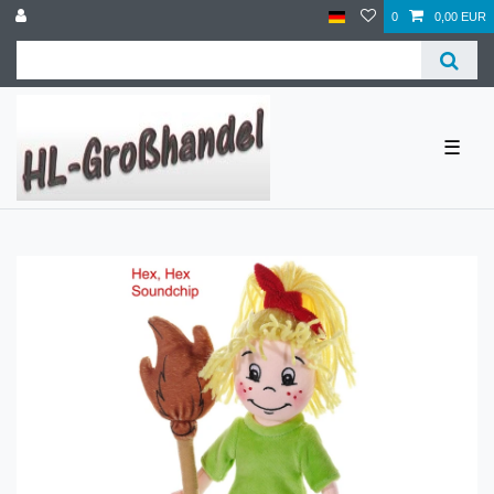
0
0,00 EUR
☰