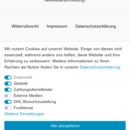
Widerrufs­recht
Impressum
Daten­schutz­erklärung
AGB
Kontakt
Wir nutzen Cookies auf unserer Website. Einige von diesen sind
essenziell, während andere uns helfen, diese Website und Ihre
© Copyright 2026 | Alle Rechte vorbehalten. HL-
Erfahrung zu verbessern. Weitere Informationen zu Ihren
Handelsgesellschaft mbH.
Rechten als Nutzer finden Sie in unserer
Daten­schutz­erklärung
.
Essenziell
Alle Markennamen, Warenzeichen sowie sämtliche Produktbilder
Statistik
und Beschreibungen sind Eigentum Ihrer rechtmäßigen
Zahlungsdienstleister
Eigentümer und dienen hier nur der Beschreibung.
Externe Medien
DHL Wunschzustellung
Preise nur für registrierte Händler, ansonsten zeigt der Shop 0,00
Funktional
€
Weitere Einstellungen
LEGO, das LEGO Logo, die Minifigur, DUPLO, LEGENDS OF
Alle akzeptieren
CHIMA, NINJAGO, BIONICLE, MINDSTORMS und MIXELS sind