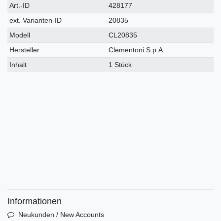
Technisches
Wert
Art.-ID
428177
Merkmal
ext. Varianten-ID
20835
Modell
CL20835
Hersteller
Clementoni S.p.A.
Inhalt
1 Stück
Informationen
Neukunden / New Accounts