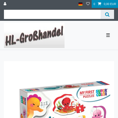
0
0,00 EUR
☰