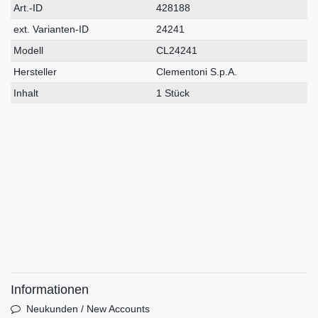
Technisches
Wert
Art.-ID
428188
Merkmal
ext. Varianten-ID
24241
Modell
CL24241
Hersteller
Clementoni S.p.A.
Inhalt
1 Stück
Informationen
Neukunden / New Accounts