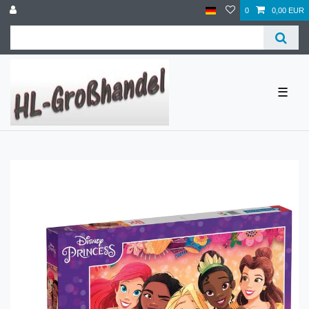
0
0,00 EUR
☰