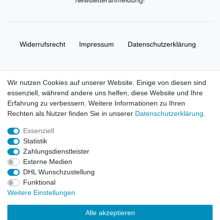
Widerrufs­recht
Impressum
Daten­schutz­erklärung
AGB
Kontakt
Wir nutzen Cookies auf unserer Website. Einige von diesen sind
essenziell, während andere uns helfen, diese Website und Ihre
© Copyright 2026 | Alle Rechte vorbehalten. HL-
Erfahrung zu verbessern. Weitere Informationen zu Ihren
Handelsgesellschaft mbH.
Rechten als Nutzer finden Sie in unserer
Daten­schutz­erklärung
.
Essenziell
Alle Markennamen, Warenzeichen sowie sämtliche Produktbilder
Statistik
und Beschreibungen sind Eigentum Ihrer rechtmäßigen
Zahlungsdienstleister
Eigentümer und dienen hier nur der Beschreibung.
Externe Medien
DHL Wunschzustellung
Preise nur für registrierte Händler, ansonsten zeigt der Shop 0,00
Funktional
€
Weitere Einstellungen
LEGO, das LEGO Logo, die Minifigur, DUPLO, LEGENDS OF
Alle akzeptieren
CHIMA, NINJAGO, BIONICLE, MINDSTORMS und MIXELS sind