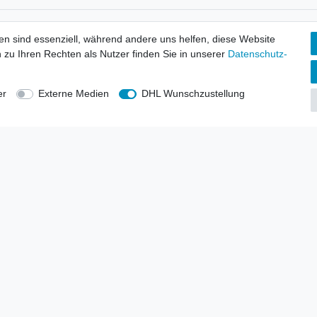
tionen
Wir versenden mit
en sind essenziell, während andere uns helfen, diese Website
erbund - rechtssicher verkaufen
 zu Ihren Rechten als Nutzer finden Sie in unserer
Daten­schutz­
kt-Kataloge
en
uns
er
Externe Medien
DHL Wunschzustellung
lsvertreter
anten
blicher Ankauf
rrufs­recht
Impressum
Daten­schutz­erklärung
AGB
Kont
gesellschaft mbH.