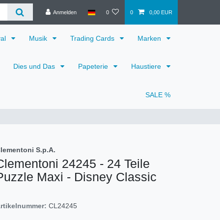
Anmelden
0
0
0,00 EUR
val
Musik
Trading Cards
Marken
Dies und Das
Papeterie
Haustiere
SALE %
lementoni S.p.A.
Clementoni 24245 - 24 Teile
Puzzle Maxi - Disney Classic
rtikelnummer:
CL24245