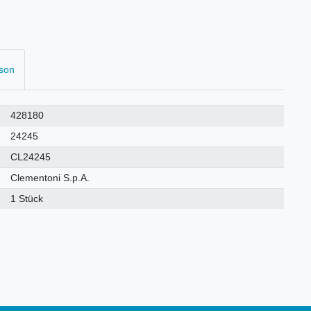
rson
428180
24245
CL24245
Clementoni S.p.A.
1 Stück