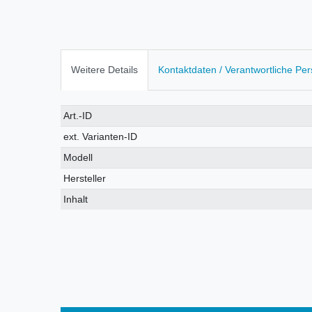
Weitere Details
Kontaktdaten / Verantwortliche Pe
Technisches
Wert
Art.-ID
Merkmal
ext. Varianten-ID
Modell
Hersteller
Inhalt