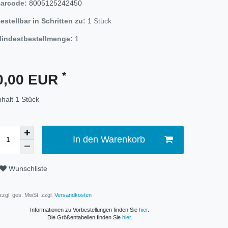
arcode:
8005125242450
estellbar in Schritten zu:
1
Stück
indestbestellmenge:
1
*
0,00 EUR
nhalt
1
Stück
In den Warenkorb
Wunschliste
 zzgl. ges. MwSt. zzgl.
Versandkosten
Informationen zu Vorbestellungen finden Sie
hier
.
Die Größentabellen finden Sie
hier
.