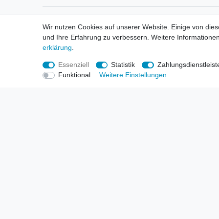
Informationen
Informa
Wir nutzen Cookies auf unserer Website. Einige von dies
Neukunden / New Accounts
Händl
und Ihre Erfahrung zu verbessern. Weitere Informationen
Zahlung
Produ
erklärung
.
Versandkosten
Mess
Entsorgungs- & Umweltbestimmungen
Über 
Essenziell
Statistik
Zahlungsdienstleist
Größentabellen
Hande
Funktional
Weitere Einstellungen
Kauf mit Rückgaberecht
Liefer
Unser Dropshipping Angebot
Gewer
Vorbestellungen Erklärung
Wide
© Copyright 2026 | Alle Rechte vorbehalten. HL-Handels