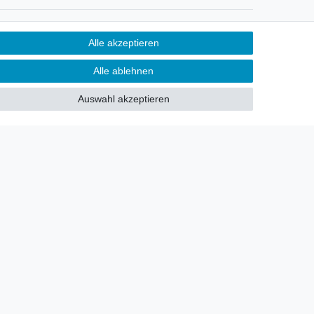
Newsletter
Alle akzeptieren
Sie möchten über neu eingetroffene
Alle ablehnen
Lagerware oder Neuheiten
allgemein informiert werden?
Auswahl akzeptieren
Dann melden Sie sich doch für
unseren Newsletter an.
Den Link finden Sie nachfolgend:
Newsletteranmeldung
!
akt