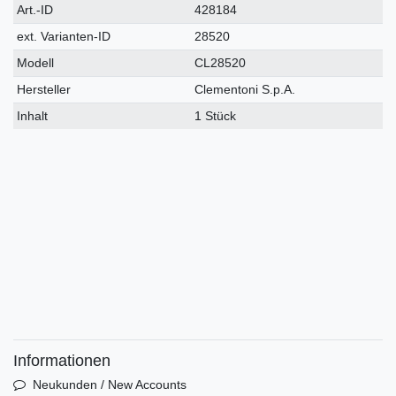
Technisches
Wert
Art.-ID
428184
Merkmal
ext. Varianten-ID
28520
Modell
CL28520
Hersteller
Clementoni S.p.A.
Inhalt
1 Stück
Informationen
Neukunden / New Accounts