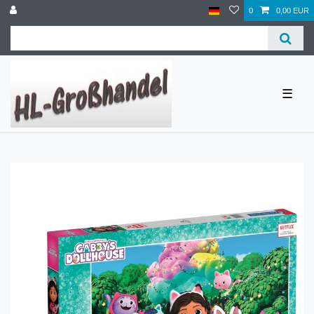
0
0,00 EUR
☰