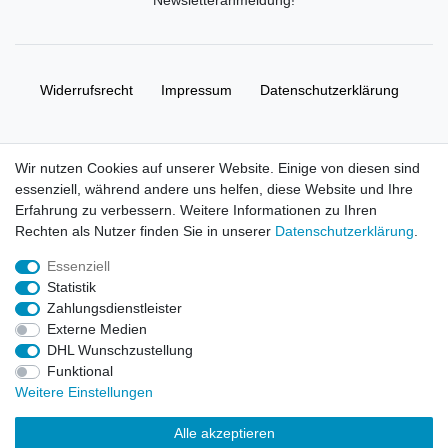
Widerrufs­recht
Impressum
Daten­schutz­erklärung
AGB
Kontakt
Wir nutzen Cookies auf unserer Website. Einige von diesen sind
essenziell, während andere uns helfen, diese Website und Ihre
© Copyright 2026 | Alle Rechte vorbehalten. HL-
Erfahrung zu verbessern. Weitere Informationen zu Ihren
Handelsgesellschaft mbH.
Rechten als Nutzer finden Sie in unserer
Daten­schutz­erklärung
.
Essenziell
Alle Markennamen, Warenzeichen sowie sämtliche Produktbilder
Statistik
und Beschreibungen sind Eigentum Ihrer rechtmäßigen
Zahlungsdienstleister
Eigentümer und dienen hier nur der Beschreibung.
Externe Medien
DHL Wunschzustellung
Preise nur für registrierte Händler, ansonsten zeigt der Shop 0,00
Funktional
€
Weitere Einstellungen
LEGO, das LEGO Logo, die Minifigur, DUPLO, LEGENDS OF
Alle akzeptieren
CHIMA, NINJAGO, BIONICLE, MINDSTORMS und MIXELS sind