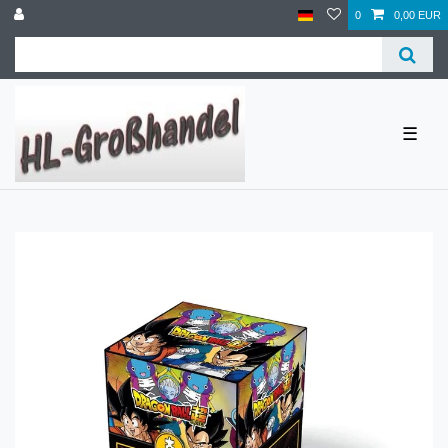
0
0,00 EUR
☰