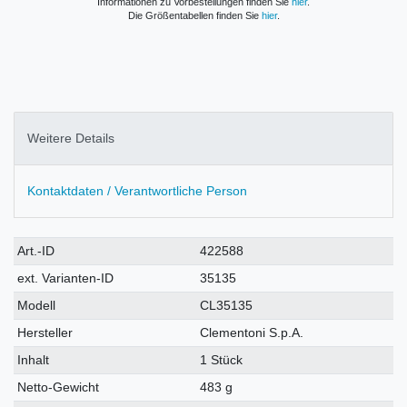
Informationen zu Vorbestellungen finden Sie
hier
.
Die Größentabellen finden Sie
hier
.
Weitere Details
Kontaktdaten / Verantwortliche Person
Technisches
Wert
Art.-ID
422588
Merkmal
ext. Varianten-ID
35135
Modell
CL35135
Hersteller
Clementoni S.p.A.
Inhalt
1 Stück
Netto-Gewicht
483 g