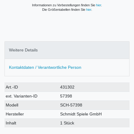
Informationen zu Vorbestellungen finden Sie
hier
.
Die Größentabellen finden Sie
hier
.
Weitere Details
Kontaktdaten / Verantwortliche Person
Technisches
Wert
Art.-ID
431302
Merkmal
ext. Varianten-ID
57398
Modell
SCH-57398
Hersteller
Schmidt Spiele GmbH
Inhalt
1 Stück