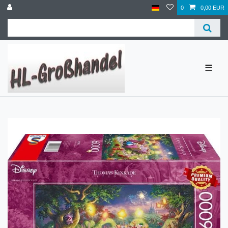
0
0,00 EUR
☰