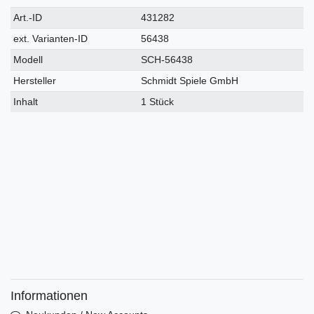
Technisches
Wert
Art.-ID
431282
Merkmal
ext. Varianten-ID
56438
Modell
SCH-56438
Hersteller
Schmidt Spiele GmbH
Inhalt
1 Stück
Informationen