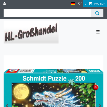
0
0,00 EUR
☰