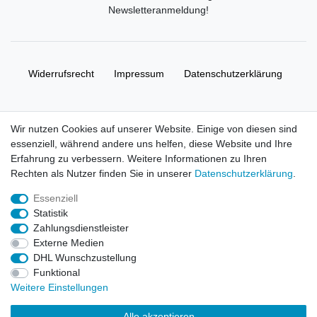
Newsletteranmeldung
!
Widerrufs­recht
Impressum
Daten­schutz­erklärung
AGB
Kontakt
Wir nutzen Cookies auf unserer Website. Einige von diesen sind
essenziell, während andere uns helfen, diese Website und Ihre
© Copyright 2026 | Alle Rechte vorbehalten. HL-
Erfahrung zu verbessern. Weitere Informationen zu Ihren
Handelsgesellschaft mbH.
Rechten als Nutzer finden Sie in unserer
Daten­schutz­erklärung
.
Essenziell
Alle Markennamen, Warenzeichen sowie sämtliche Produktbilder
Statistik
und Beschreibungen sind Eigentum Ihrer rechtmäßigen
Zahlungsdienstleister
Eigentümer und dienen hier nur der Beschreibung.
Externe Medien
DHL Wunschzustellung
Preise nur für registrierte Händler, ansonsten zeigt der Shop 0,00
Funktional
€
Weitere Einstellungen
LEGO, das LEGO Logo, die Minifigur, DUPLO, LEGENDS OF
Alle akzeptieren