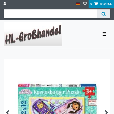
0
0,00 EUR
☰