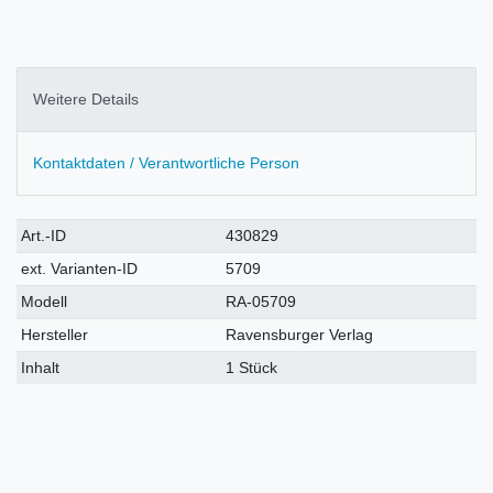
Weitere Details
Kontaktdaten / Verantwortliche Person
Technisches
Wert
Art.-ID
430829
Merkmal
ext. Varianten-ID
5709
Modell
RA-05709
Hersteller
Ravensburger Verlag
Inhalt
1 Stück