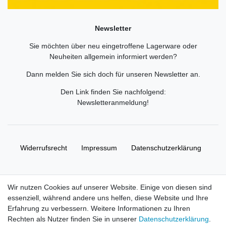
Newsletter
Sie möchten über neu eingetroffene Lagerware oder
Neuheiten allgemein informiert werden?
Dann melden Sie sich doch für unseren Newsletter an.
Den Link finden Sie nachfolgend:
Newsletteranmeldung
!
Widerrufs­recht
Impressum
Daten­schutz­erklärung
AGB
Kontakt
Wir nutzen Cookies auf unserer Website. Einige von diesen sind
essenziell, während andere uns helfen, diese Website und Ihre
© Copyright 2026 | Alle Rechte vorbehalten. HL-
Erfahrung zu verbessern. Weitere Informationen zu Ihren
Handelsgesellschaft mbH.
Rechten als Nutzer finden Sie in unserer
Daten­schutz­erklärung
.