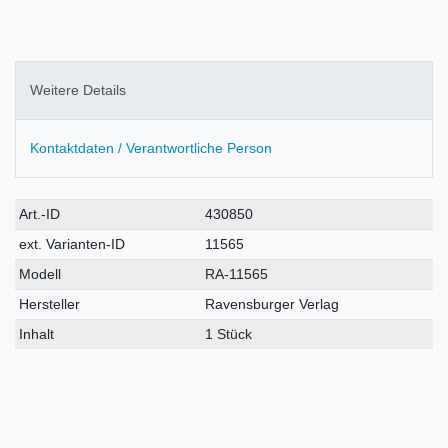
Weitere Details
Kontaktdaten / Verantwortliche Person
Technisches
Wert
Art.-ID
430850
Merkmal
ext. Varianten-ID
11565
Modell
RA-11565
Hersteller
Ravensburger Verlag
Inhalt
1 Stück