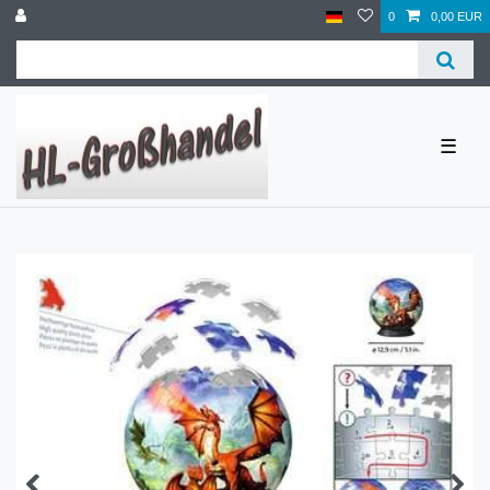
0
0,00 EUR
☰