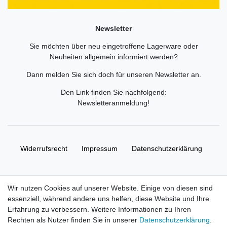
Newsletter
Sie möchten über neu eingetroffene Lagerware oder
Neuheiten allgemein informiert werden?
Dann melden Sie sich doch für unseren Newsletter an.
Den Link finden Sie nachfolgend:
Newsletteranmeldung
!
Widerrufs­recht
Impressum
Daten­schutz­erklärung
AGB
Kontakt
Wir nutzen Cookies auf unserer Website. Einige von diesen sind
essenziell, während andere uns helfen, diese Website und Ihre
© Copyright 2026 | Alle Rechte vorbehalten. HL-
Erfahrung zu verbessern. Weitere Informationen zu Ihren
Handelsgesellschaft mbH.
Rechten als Nutzer finden Sie in unserer
Daten­schutz­erklärung
.