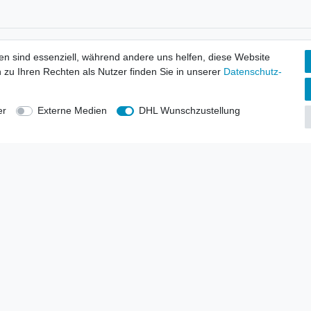
tionen
Wir versenden mit
en sind essenziell, während andere uns helfen, diese Website
erbund - rechtssicher verkaufen
 zu Ihren Rechten als Nutzer finden Sie in unserer
Daten­schutz­
kt-Kataloge
en
uns
er
Externe Medien
DHL Wunschzustellung
lsvertreter
anten
blicher Ankauf
rrufs­recht
Impressum
Daten­schutz­erklärung
AGB
Kont