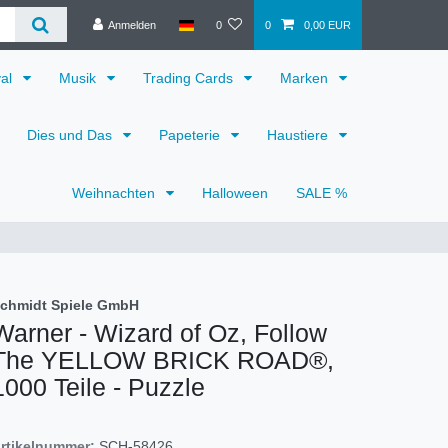
Anmelden
0
0
0,00 EUR
val
Musik
Trading Cards
Marken
Dies und Das
Papeterie
Haustiere
Weihnachten
Halloween
SALE %
chmidt Spiele GmbH
Warner - Wizard of Oz, Follow
The YELLOW BRICK ROAD®,
1000 Teile - Puzzle
rtikelnummer:
SCH-58426