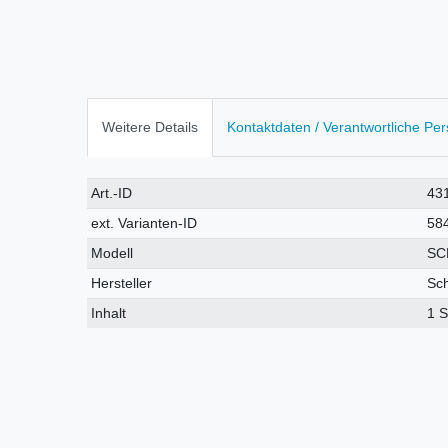
Weitere Details
Kontaktdaten / Verantwortliche Pe
Technisches
Wert
Art.-ID
43
Merkmal
ext. Varianten-ID
58
Modell
SC
Hersteller
Sc
Inhalt
1 S