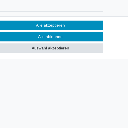
Newsletter
Alle akzeptieren
Sie möchten über neu eingetroffene
Alle ablehnen
Lagerware oder Neuheiten
allgemein informiert werden?
Auswahl akzeptieren
Dann melden Sie sich doch für
unseren Newsletter an.
Den Link finden Sie nachfolgend:
Newsletteranmeldung
!
akt