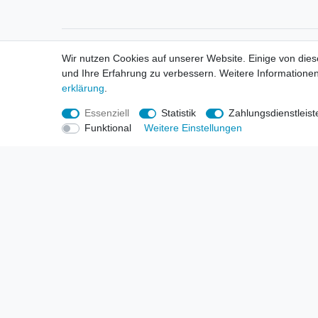
Informationen
Informa
Wir nutzen Cookies auf unserer Website. Einige von dies
Neukunden / New Accounts
Händl
und Ihre Erfahrung zu verbessern. Weitere Informationen
Zahlung
Produ
erklärung
.
Versandkosten
Mess
Entsorgungs- & Umweltbestimmungen
Über 
Essenziell
Statistik
Zahlungsdienstleist
Größentabellen
Hande
Funktional
Weitere Einstellungen
Kauf mit Rückgaberecht
Liefer
Unser Dropshipping Angebot
Gewer
Vorbestellungen Erklärung
Wide