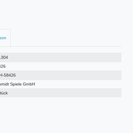
rson
1304
426
H-58426
hmidt Spiele GmbH
tück