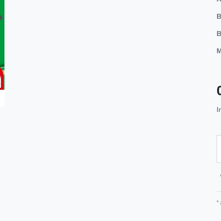
B
B
M
I
*