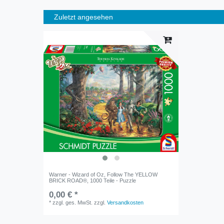
Zuletzt angesehen
Warner - Wizard of Oz, Follow The YELLOW
BRICK ROAD®, 1000 Teile - Puzzle
0,00 € *
*
zzgl. ges. MwSt.
zzgl.
Versandkosten