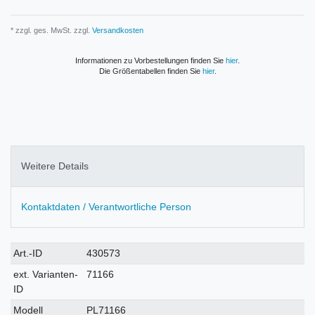
* zzgl. ges. MwSt. zzgl.
Versandkosten
Informationen zu Vorbestellungen finden Sie
hier
.
Die Größentabellen finden Sie
hier
.
Weitere Details
Kontaktdaten / Verantwortliche Person
Technisches
Wert
Art.-ID
430573
Merkmal
ext. Varianten-
71166
ID
Modell
PL71166