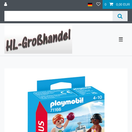
0
0,00 EUR
☰