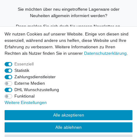
Sie möchten über neu eingetroffene Lagerware oder
Neuheiten allgemein informiert werden?
Dann melden Sie sich doch für unseren Newsletter an.
Wir nutzen Cookies auf unserer Website. Einige von diesen sind
Den Link finden Sie nachfolgend:
essenziell, während andere uns helfen, diese Website und Ihre
Newsletteranmeldung
!
Erfahrung zu verbessern. Weitere Informationen zu Ihren
Rechten als Nutzer finden Sie in unserer
Daten­schutz­erklärung
.
Essenziell
Statistik
Widerrufs­recht
Impressum
Daten­schutz­erklärung
Zahlungsdienstleister
Externe Medien
DHL Wunschzustellung
AGB
Kontakt
Funktional
Weitere Einstellungen
© Copyright 2026 | Alle Rechte vorbehalten. HL-
Handelsgesellschaft mbH.
Alle akzeptieren
Alle Markennamen, Warenzeichen sowie sämtliche Produktbilder
Alle ablehnen
und Beschreibungen sind Eigentum Ihrer rechtmäßigen