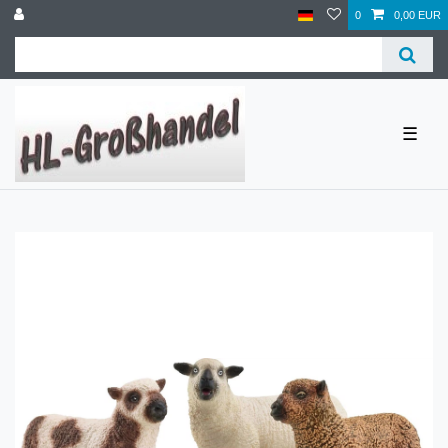
0
0,00 EUR
☰