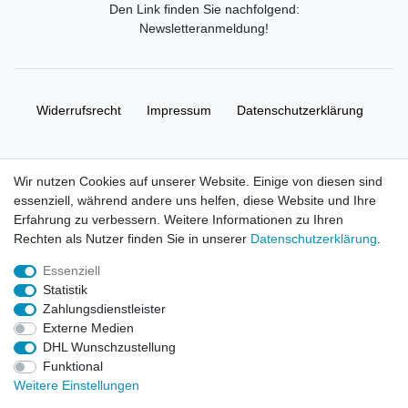
Den Link finden Sie nachfolgend:
Newsletteranmeldung
!
Widerrufs­recht
Impressum
Daten­schutz­erklärung
AGB
Kontakt
Wir nutzen Cookies auf unserer Website. Einige von diesen sind
essenziell, während andere uns helfen, diese Website und Ihre
© Copyright 2026 | Alle Rechte vorbehalten. HL-
Erfahrung zu verbessern. Weitere Informationen zu Ihren
Handelsgesellschaft mbH.
Rechten als Nutzer finden Sie in unserer
Daten­schutz­erklärung
.
Essenziell
Alle Markennamen, Warenzeichen sowie sämtliche Produktbilder
Statistik
und Beschreibungen sind Eigentum Ihrer rechtmäßigen
Zahlungsdienstleister
Eigentümer und dienen hier nur der Beschreibung.
Externe Medien
DHL Wunschzustellung
Preise nur für registrierte Händler, ansonsten zeigt der Shop 0,00
Funktional
€
Weitere Einstellungen