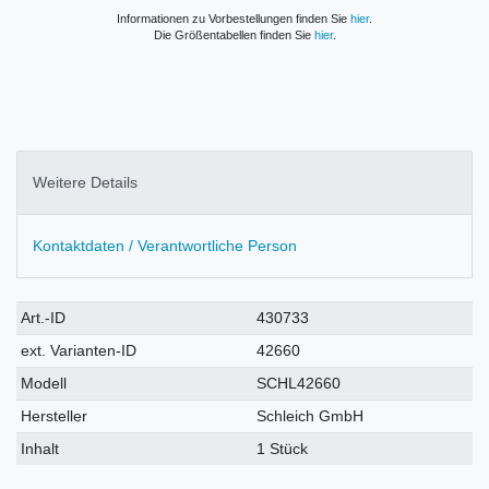
Informationen zu Vorbestellungen finden Sie
hier
.
Die Größentabellen finden Sie
hier
.
Weitere Details
Kontaktdaten / Verantwortliche Person
Technisches
Wert
Art.-ID
430733
Merkmal
ext. Varianten-ID
42660
Modell
SCHL42660
Hersteller
Schleich GmbH
Inhalt
1 Stück