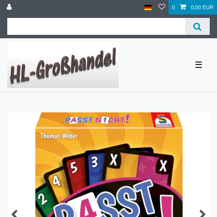
0
0,00 EUR
☰