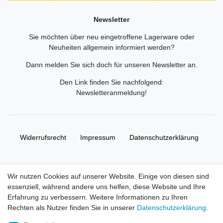
Newsletter
Sie möchten über neu eingetroffene Lagerware oder
Neuheiten allgemein informiert werden?
Dann melden Sie sich doch für unseren Newsletter an.
Den Link finden Sie nachfolgend:
Newsletteranmeldung
!
Widerrufs­recht
Impressum
Daten­schutz­erklärung
AGB
Kontakt
Wir nutzen Cookies auf unserer Website. Einige von diesen sind
essenziell, während andere uns helfen, diese Website und Ihre
© Copyright 2026 | Alle Rechte vorbehalten. HL-
Erfahrung zu verbessern. Weitere Informationen zu Ihren
Handelsgesellschaft mbH.
Rechten als Nutzer finden Sie in unserer
Daten­schutz­erklärung
.