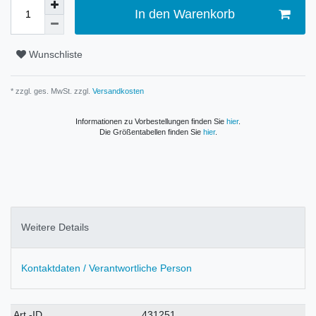
In den Warenkorb
Wunschliste
* zzgl. ges. MwSt. zzgl.
Versandkosten
Informationen zu Vorbestellungen finden Sie
hier
.
Die Größentabellen finden Sie
hier
.
Weitere Details
Kontaktdaten / Verantwortliche Person
Technisches
Wert
Art.-ID
431251