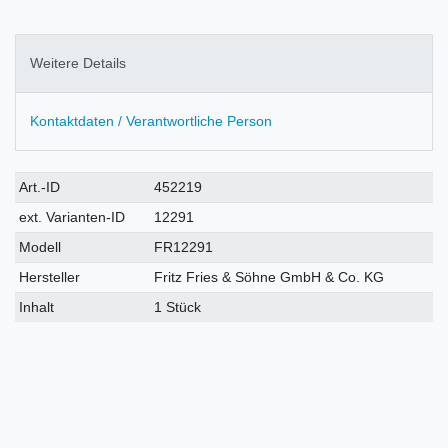
Weitere Details
Kontaktdaten / Verantwortliche Person
Technisches
Wert
Art.-ID
452219
Merkmal
ext. Varianten-ID
12291
Modell
FR12291
Hersteller
Fritz Fries & Söhne GmbH & Co. KG
Inhalt
1 Stück