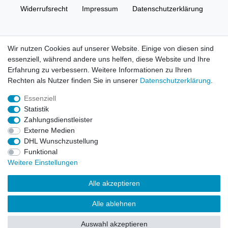
Widerrufs­recht
Impressum
Daten­schutz­erklärung
AGB
Kontakt
Wir nutzen Cookies auf unserer Website. Einige von diesen sind
essenziell, während andere uns helfen, diese Website und Ihre
© Copyright 2026 | Alle Rechte vorbehalten. HL-
Erfahrung zu verbessern. Weitere Informationen zu Ihren
Handelsgesellschaft mbH.
Rechten als Nutzer finden Sie in unserer
Daten­schutz­erklärung
.
Essenziell
Alle Markennamen, Warenzeichen sowie sämtliche Produktbilder
Statistik
und Beschreibungen sind Eigentum Ihrer rechtmäßigen
Zahlungsdienstleister
Eigentümer und dienen hier nur der Beschreibung.
Externe Medien
DHL Wunschzustellung
Preise nur für registrierte Händler, ansonsten zeigt der Shop 0,00
Funktional
€
Weitere Einstellungen
LEGO, das LEGO Logo, die Minifigur, DUPLO, LEGENDS OF
Alle akzeptieren
CHIMA, NINJAGO, BIONICLE, MINDSTORMS und MIXELS sind
urheberrechtlich geschützte Markenzeichen der LEGO Gruppe.
Alle ablehnen
©2022 The LEGO Group
Auswahl akzeptieren