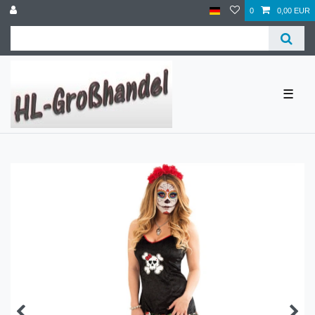
0
0,00 EUR
☰