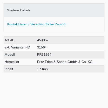
Weitere Details
Kontaktdaten / Verantwortliche Person
Technisches
Wert
Art.-ID
453957
Merkmal
ext. Varianten-ID
31564
Modell
FR31564
Hersteller
Fritz Fries & Söhne GmbH & Co. KG
Inhalt
1 Stück