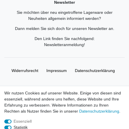
Newsletter
Sie möchten über neu eingetroffene Lagerware oder
Neuheiten allgemein informiert werden?
Dann melden Sie sich doch für unseren Newsletter an.
Den Link finden Sie nachfolgend:
Newsletteranmeldung
!
Widerrufs­recht
Impressum
Daten­schutz­erklärung
AGB
Kontakt
Wir nutzen Cookies auf unserer Website. Einige von diesen sind
essenziell, während andere uns helfen, diese Website und Ihre
© Copyright 2026 | Alle Rechte vorbehalten. HL-
Erfahrung zu verbessern. Weitere Informationen zu Ihren
Handelsgesellschaft mbH.
Rechten als Nutzer finden Sie in unserer
Daten­schutz­erklärung
.
Essenziell
Alle Markennamen, Warenzeichen sowie sämtliche Produktbilder
Statistik
und Beschreibungen sind Eigentum Ihrer rechtmäßigen