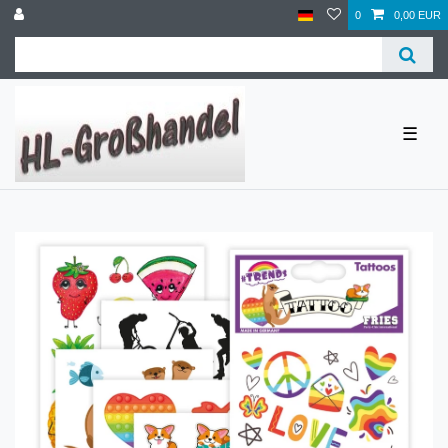
0
0,00 EUR
☰