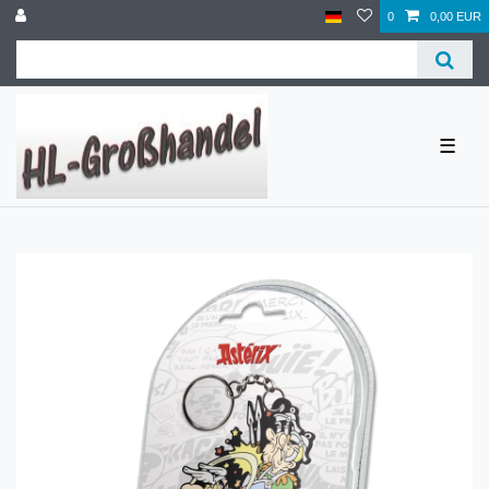
0
0,00 EUR
☰