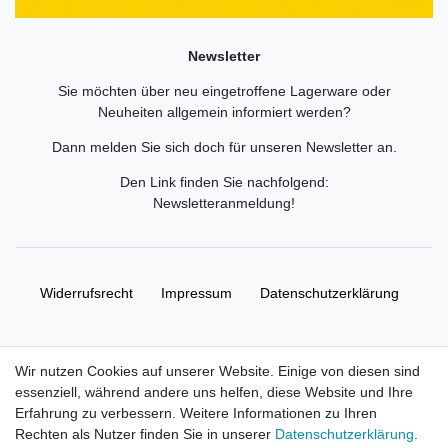
Newsletter
Sie möchten über neu eingetroffene Lagerware oder
Neuheiten allgemein informiert werden?
Dann melden Sie sich doch für unseren Newsletter an.
Den Link finden Sie nachfolgend:
Newsletteranmeldung
!
Widerrufs­recht
Impressum
Daten­schutz­erklärung
AGB
Kontakt
Wir nutzen Cookies auf unserer Website. Einige von diesen sind
essenziell, während andere uns helfen, diese Website und Ihre
© Copyright 2026 | Alle Rechte vorbehalten. HL-
Erfahrung zu verbessern. Weitere Informationen zu Ihren
Handelsgesellschaft mbH.
Rechten als Nutzer finden Sie in unserer
Daten­schutz­erklärung
.