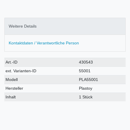
Weitere Details
Kontaktdaten / Verantwortliche Person
Technisches
Wert
Art.-ID
430543
Merkmal
ext. Varianten-ID
55001
Modell
PLA55001
Hersteller
Plastoy
Inhalt
1 Stück