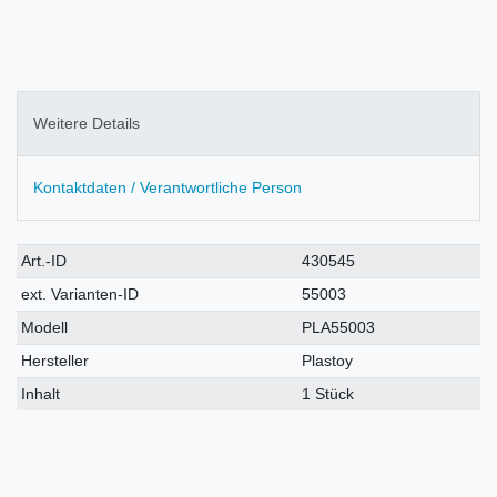
Weitere Details
Kontaktdaten / Verantwortliche Person
Technisches
Wert
Art.-ID
430545
Merkmal
ext. Varianten-ID
55003
Modell
PLA55003
Hersteller
Plastoy
Inhalt
1 Stück