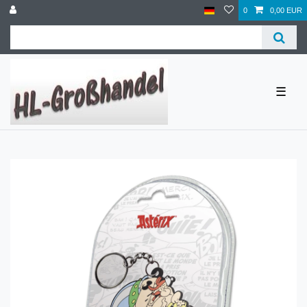
0
0,00 EUR
☰